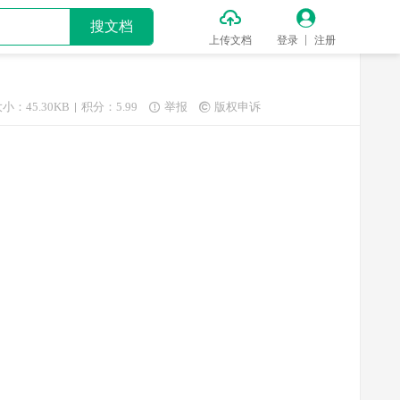


搜文档
上传文档
登录
注册
小：45.30KB
积分：5.99
举报
版权申诉

