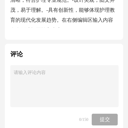
清晰，符合护理专业规范。-设计美观，图文并
茂，易于理解。-具有创新性，能够体现护理教
育的现代化发展趋势。在右侧编辑区输入内容
在右侧编辑区输入内容
3投稿方式1.报名方式：通过大赛官方网站或指
评论
定平台提交报名表，填写个人信息及作品简
介。2.作品提交：将PPT文件或视频文件上传至
指定平台，并附上作品说明（包括设计理念、
内容介绍等）。
4评审规则在右侧编辑区输入内容1.评审委员
会：由护理教育专家、临床护理专家、多媒体
提交
0
/150
设计专家组成。在右侧编辑区输入内容2.评审标