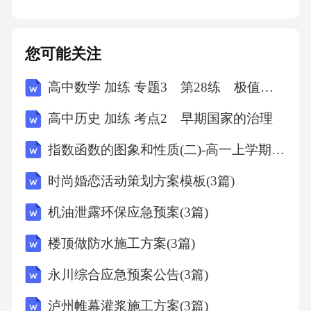
准：详见第四章“评审标准”。---3.评选流程：初
选→复选→终评，最终评选出获奖作品。05ON
您可能关注
E评审标准
高中数学 加练 专题3 第28练 极值点偏移(二)
1内容质量（40分）1.科学性（10分）：内容准
高中历史 加练 考点2 早期国家的治理
确，符合护理专业规范，数据来源可靠。2.逻辑
指数函数的图象和性质(二)-高一上学期数学课时作业人教版A版（含解析）
性（10分）：结构清晰，逻辑严谨，层次分
时尚婚恋活动策划方案模板(3篇)
明。3.实用性（10分）：紧密结合临床实践，能
够指导护理工作。
机油泄露环保应急预案(3篇)
楼顶做防水施工方案(3篇)
2设计水平（30分）1.视觉设计（10分）：版面
永川综合应急预案公告(3篇)
美观，色彩搭配合理，符合审美标准。012.交互
性（10分）：动画效果流畅，交互设计合理，
泸州帷幕灌浆施工方案(3篇)