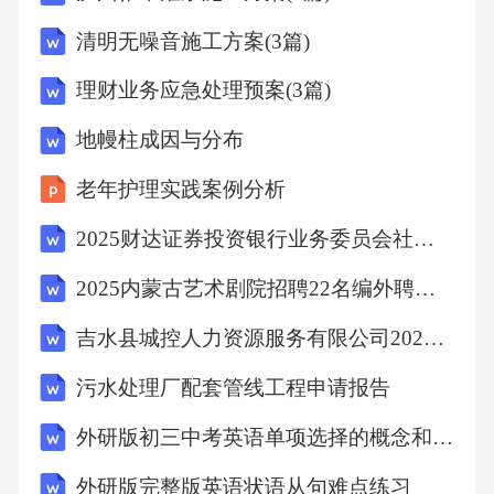
增强学习体验。023.技术性（10分）：文件格式
清明无噪音施工方案(3篇)
规范，兼容性强，易于播放。03
理财业务应急处理预案(3篇)
3创新性（20分）1.创意独特（10分）：设计新
地幔柱成因与分布
颖，能够突破传统模式。2.技术应用（10分）：
老年护理实践案例分析
善于运用现代教育技术，提升教学效果。
2025财达证券投资银行业务委员会社会招聘2人（北京）备考笔试题库及答案解析
4完善性（10分）01在右侧编辑区输入内容1.语
2025内蒙古艺术剧院招聘22名编外聘用人员参考笔试题库及答案解析
言表达（5分）：文字简洁明了，术语准确。02-
吉水县城控人力资源服务有限公司2025年面向社会公开招聘2名保安重启、调整岗位要求及考试方式模拟笔试试题及答案解析
--2.案例支撑（5分）：如有实际应用案例，可
污水处理厂配套管线工程申请报告
加分。06ONEPPT课件设计要点
外研版初三中考英语单项选择的概念和用法
1内容设计1.明确教学目标：根据护理课程要
外研版完整版英语状语从句难点练习