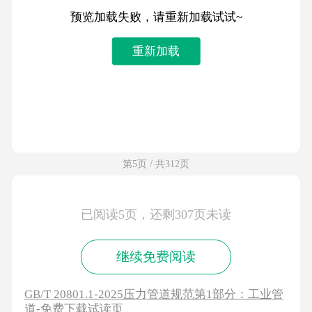
预览加载失败，请重新加载试试~
重新加载
第5页 / 共312页
已阅读5页，还剩307页未读
继续免费阅读
GB/T 20801.1-2025压力管道规范第1部分：工业管
道-免费下载试读页