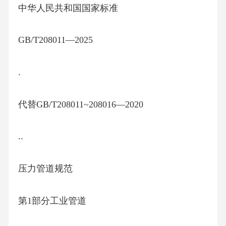
中华人民共和国国家标准
GB/T208011—2025
.
代替GB/T208011~208016—2020
..
压力管道规范
第1部分工业管道