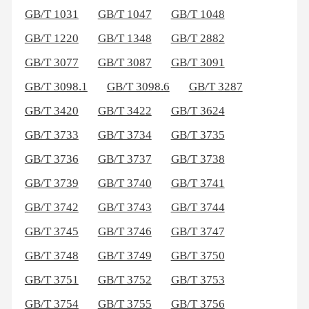
GB/T 1031
GB/T 1047
GB/T 1048
GB/T 1220
GB/T 1348
GB/T 2882
GB/T 3077
GB/T 3087
GB/T 3091
GB/T 3098.1
GB/T 3098.6
GB/T 3287
GB/T 3420
GB/T 3422
GB/T 3624
GB/T 3733
GB/T 3734
GB/T 3735
GB/T 3736
GB/T 3737
GB/T 3738
GB/T 3739
GB/T 3740
GB/T 3741
GB/T 3742
GB/T 3743
GB/T 3744
GB/T 3745
GB/T 3746
GB/T 3747
GB/T 3748
GB/T 3749
GB/T 3750
GB/T 3751
GB/T 3752
GB/T 3753
GB/T 3754
GB/T 3755
GB/T 3756