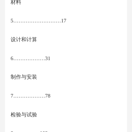
材料
5………………………17
设计和计算
6………………31
制作与安装
7………………78
检验与试验