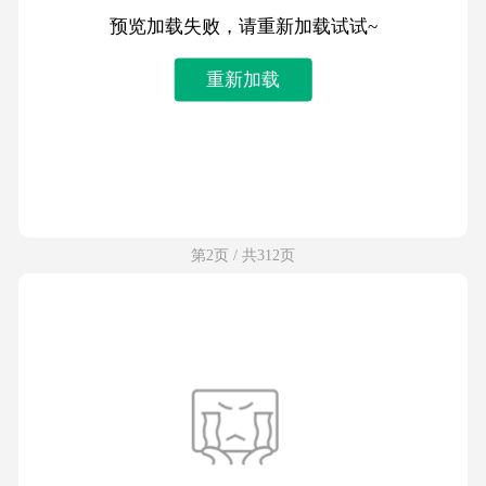
预览加载失败，请重新加载试试~
重新加载
第2页 / 共312页