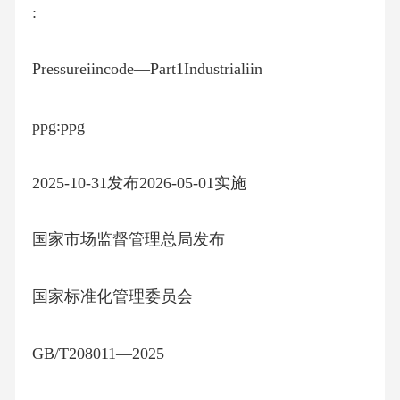
:
Pressureiincode—Part1Industrialiin
ppg:ppg
2025-10-31发布2026-05-01实施
国家市场监督管理总局发布
国家标准化管理委员会
GB/T208011—2025