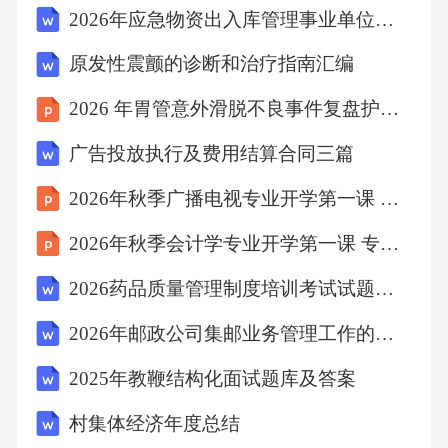
附录资料性风荷载和地震荷载的计算
2026年应急物资出入库管理事业单位招聘考试笔试试题（含答案）
原发性震颤的诊断和治疗指南汇编
F()…………216
2026 年胃管意外滑脱不良事件复盘护理个案
附录资料性管道布置
广告投放执行及费用结算合同三篇
G()……………222
2026年秋季广播电视专业开学第一课 专业精神与文化传承
2026年秋季会计学专业开学第一课 专业认知与学业规划讲座方案
附录资料性国际通用石油化工阀门标准
2026药品质量管理制度培训考试试题及答案
H()………230
2026年邮政公司集邮业务管理工作的计划
2025年教鞭结构化面试题库及答案
附录资料性低泄漏阀门阀杆型式试验及产品检
村集体经济年度总结
验