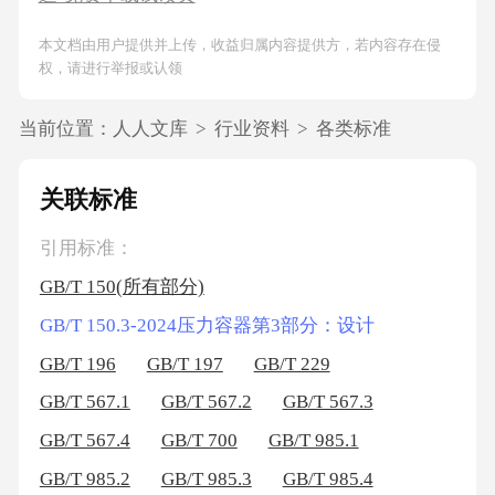
本文档由用户提供并上传，收益归属内容提供方，若内容存在侵
权，请进行举报或认领
当前位置：
人人文库
>
行业资料
>
各类标准
关联标准
引用标准：
GB/T 150(所有部分)
GB/T 150.3-2024压力容器第3部分：设计
GB/T 196
GB/T 197
GB/T 229
GB/T 567.1
GB/T 567.2
GB/T 567.3
GB/T 567.4
GB/T 700
GB/T 985.1
GB/T 985.2
GB/T 985.3
GB/T 985.4