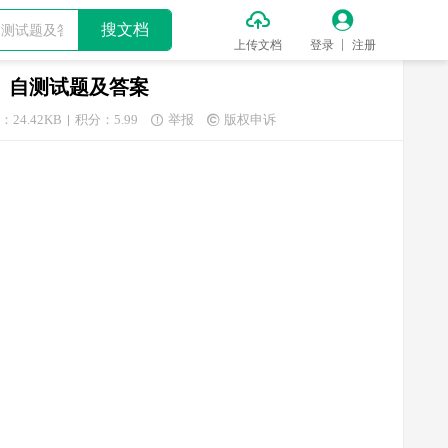


搜文档
上传文档
登录
注册
中）自测试题及答案
：24.42KB
积分：5.99
举报
版权申诉

