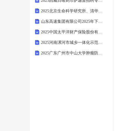
2025西藏日喀则市萨迦县招聘专职网格员11人笔试模拟试题及答案解析
2025北京生命科学研究所、清华大学生物医学交叉研究院NIBS王伟实验室招聘鱼房管理员1人笔试备考试题及答案解析
山东高速集团有限公司2025年下半年校园招聘（管培生和战略产业人才招聘）（60人）备考考试题库及答案解析
2025中国太平洋财产保险股份有限公司河北雄安分公司招聘2人笔试模拟试题及答案解析
2025河南漯河市城乡一体化示范区事业单位人才引进7人备考笔试题库及答案解析
2025广东广州市中山大学肿瘤防治中心实验研究部杨江教授课题组博士后招聘2人备考笔试试题及答案解析