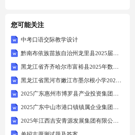
___________，债权人：_________________
_），乙方____元（债务内容：______________
____，债权人：__________________）。该等
您可能关注
债务由各自承担，与对方无关。
中考口语交际教学设计
黔南布依族苗族自治州龙里县2025届三下数学期末教学质量检测模拟试题含解析
四、其他约定
黑龙江省齐齐哈尔市富裕县2025年数学三年级第二学期期末统考模拟试题（含解析）
1、本协议自双方签字（或盖章）之日起生效。
黑龙江省黑河市嫩江市墨尔根小学2025年数学三年级下学期期中预测试题含答案
2、本协议一式____份，甲乙双方各执____份，
2025广东惠州市博罗县产业投资集团有限公司下属子公司招聘工作人员笔试及工作安排笔试历年典型考点题库附带答案详解
具有同等法律效力。
2025广东中山市港口镇镇属企业集团招聘员工拟聘人员笔试历年常考点试题专练附带答案详解
2025年江西吉安青源发展集团有限公司及下属子公司招聘22人笔试历年典型考点题库附带答案详解
3、本协议履行过程中如发生任何争议，双方应
首先通过友好协商解决；若协商无果，任何一
单招志愿测试题及答案