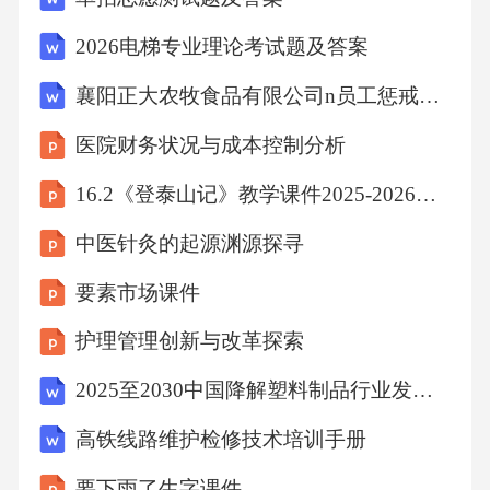
方均有权将争议提交至__________________人
2026电梯专业理论考试题及答案
民法院提起诉讼。
襄阳正大农牧食品有限公司n员工惩戒管理规定（2026套改）考试试卷
4、本协议未尽事宜，双方可另行协商并签订补
医院财务状况与成本控制分析
充协议，补充协议与本协议具有同等法律效
16.2《登泰山记》教学课件2025-2026学年统编版高中语文必修上册
力。
中医针灸的起源渊源探寻
5、双方确认，已仔细阅读本协议所有条款，并
要素市场课件
充分理解其含
护理管理创新与改革探索
2025至2030中国降解塑料制品行业发展趋势分析与未来投资战略咨询研究报告
高铁线路维护检修技术培训手册
要下雨了生字课件