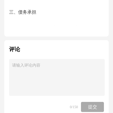
三、债务承担
1、共同债务：甲乙双方确认，双方共同债务
为：__________________（债务内容：_______
___________，金额：____元，债权人：______
评论
____________）。该债务由甲方承担，乙方应
在____年____月____日前向债权人清偿____元
（大写：人民币____元整），剩余部分由甲方
自行偿还。
2、个人债务：甲乙双方确认，各自名下的个人
债务分别为：甲方____元（债务内容：_______
提交
0
/150