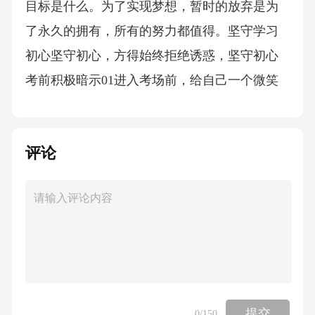
目标是什么。为了实现梦想，暂时的放弃是为
了永久的拥有，所有的努力都值得。坚守学习
初心坚守初心，方得始终拒绝诱惑，坚守初心
考前积极暗示01进入考场前，给自己一个微笑
和鼓励，告诉自己“我已经准备好了”，用积极的
心态迎接挑战。考中专注当下02考试时，专注
评论
于眼前的题目，不瞻前顾后，不胡思乱想。认
真做好每一道题，就是最大的成功。考后及时
调整03每考完一科，不要急于对答案，要及时
调整心态，准备下一科的考试。胜不骄，败不
馁。自信是成功的第一秘诀自信迎考，沉着应
对全力以赴，共创佳绩奋斗的青春最美丽，拼
搏的人生最无悔。在这最后的冲刺阶段，让我
提交
0
/150