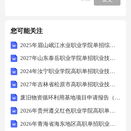
们为自己立下誓言，用行动去诠释奋斗的意
义。我相信我相信，只要我坚持，就一定能成
为那匹闪耀的黑马，取得理想的成绩。01我决
您可能关注
心我决心，以奋斗为笔，以汗水为墨，书写自
2025年眉山岷江水业职业学院单招综合素质考试模拟试卷含答案详解【综合卷】
己无悔的青春篇章。02我承诺我承诺，不负青
春，不负韶华，全力以赴，迎接挑战。03让梦
2027年山东泰岳职业学院单招职业技能考试模拟试卷及答案详解1套
想照进现实我的期末冲刺宣言期末后的我期末
2024年汝宁职业学院高职单招职业技能考试题库【名校卷】附答案详解
考试后的你，会是怎样的心情？是充满感激，
2027年吉林省松原市高职单招职业技能考试题库（考点精练）附答案详解
还是满心遗憾？01我想对你说希望那时的你，
能感谢今天拼搏的自己，感谢这段全力以赴、
废旧物资循环利用基地项目申请报告（范文参考）
无怨无悔的奋斗时光。02我的期望期望你已经
2026年贵州遵义红色职业学院高职单招职业技能考试题库附参考答案详解（模拟题）
成为一个令自己骄傲的人，在新的平台上，继
2026年青海省海东地区高职单招职业技能考试模拟试卷及参考答案详解AB卷
续追逐梦想，飞得更高，走得更远。03以今日