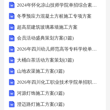
2024年怀化凉山技师学院单招综合素质考试模拟试卷及完整答案详解【夺冠系列】
之我，筑明日之基写给未来的自己相互监督，
共同进步同学之间善意提醒，共同遵守冲刺约
冬季预应力混凝土方桩施工专项方案
定，一起成长
超高层建筑玻璃幕墙施工方案
会员活动盛典策划方案(3篇)
2026年四川幼儿师范高等专科学校单招职业技能考试题库及答案详解（夺冠系列）
大桶白茶活动方案策划(3篇)
山地农渠施工方案(3篇)
2026年四川化工职业技术学院单招职业技能测试题库含答案详解（完整版）
河源灯饰施工方案(3篇)
澄迈路灯施工方案(3篇)