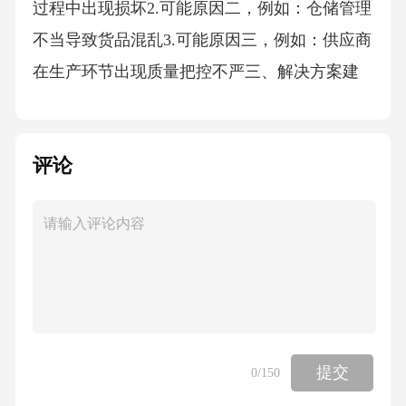
过程中出现损坏2.可能原因二，例如：仓储管理
不当导致货品混乱3.可能原因三，例如：供应商
在生产环节出现质量把控不严三、解决方案建
议为解决上述异常情况，我司提出以下解决方
案：1.解决方案一，例如：要求贵司尽快安排人
评论
员到我司仓库进行核查，并更换不合格的货品2.
解决方案二，例如：建议贵司加强仓储管理，
保证货品在存储过程中的安全性3.解决方案三，
例如：要求贵司提高生产环节的质量把控，避
免类似问题发生四、后续跟进我司希望贵司能
尽快响应上述解决方案，并指定专人负责此
事。在具体时间前，我司将安排人员与贵司相
提交
0
/150
关人员对接，共同推进问题的解决。请您予以