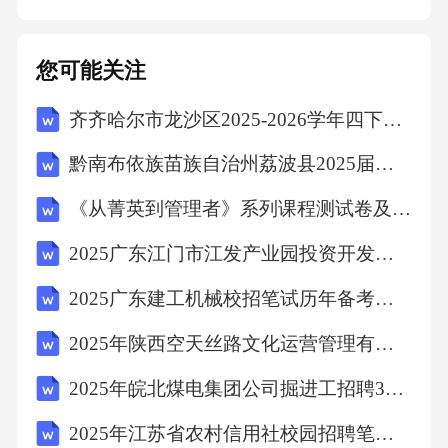
重视，并积极配合。如有任何疑问，请随时与
我司人员姓名联
您可能关注
齐齐哈尔市龙沙区2025-2026学年四下数学期末考试模拟试题含答案
黔南布依族苗族自治州荔波县2025届数学四年级下学期期中联考试题含解析
《从菁英到管理者》系列课程测试卷及答案
2025广东江门市江发产业园投资开发集团有限公司拟聘用人员笔试历年常考点试题专练附带答案详解
2025广东建工机械校招笔试历年备考题库附带答案详解
2025年陕西空天丝路文化运营管理有限责任公司招聘（44人）笔试历年备考题库附带答案详解
2025年皖北煤电集团公司掘进工招聘380名笔试历年难易错考点试卷带答案解析
2025年江苏省农村信用社校园招聘笔试历年典型考题及考点剖析附带答案详解