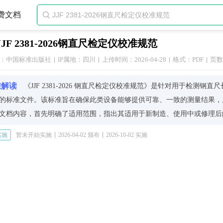
费文档

JJF 2381-2026钢直尺检定仪校准规范
：中国标准出版社
IP属地：四川
上传时间：2026-04-28
格式：PDF
页数
准解读
《JJF 2381-2026 钢直尺检定仪校准规范》是针对用于检
的标准文件。该标准旨在确保此类设备能够提供可靠、一致的测量结果，
文档内容，首先明确了适用范围，指出其适用于新制造、使用中或修理后
若干术语和计量单位，为理解后续条款打下基础。
实施
暂未开始实施
2026-04-02 颁布
2026-10-02 实施
要求部分详细描述了钢直尺检定仪应满足的各项性能指标，包括但不限于
环境条件如温度、湿度等因素对校准过程的影响限制，以确保在不同条件
校准方法，《JJF 2381-2026》提供了具体的操作步骤指导，涵盖了
准器、设置正确的测试条件以及执行具体的测量操作等环节。同时强调了
获取更多详尽信息，请直接参考下方经官方授权发布的权威标准文档。