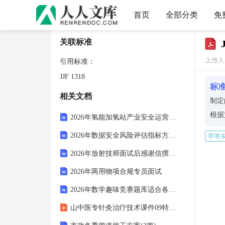
首页
全部分类
免
关联标准
上传人
引用标准：
JJF 1318
标
相关文档
制定
根据
2026年氢能加氢站产业安全运营标准知识测试
义了
2026年数据安全风险评估指标方法报告操作问答
即将
技术
2026年放射技师面试后感谢信撰写要点与跟进技巧增加专业认可度
定了
对于
2026年两用物项合规专员面试
考标
2026年数学趣味竞赛题库适合各年龄段
山中医专针灸治疗技术课件09特色病症-3抗衰老
如需