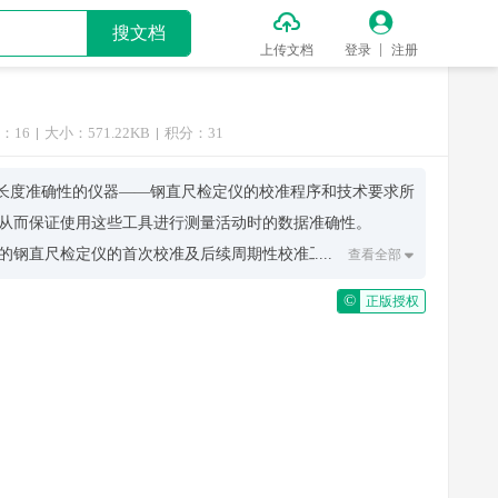


搜文档
上传文档
登录
注册
：16
大小：571.22KB
积分：31
测钢直尺长度准确性的仪器——钢直尺检定仪的校准程序和技术要求所
从而保证使用这些工具进行测量活动时的数据准确性。
的钢直尺检定仪的首次校准及后续周期性校准工作。接着定
....
查看全部

©
正版授权
测量范围、分辨率、最大允许误差等关键参数。此外，还规
下获得稳定可靠的校准结果。
从准备阶段到数据记录分析的全过程。其中包括如何选择合适的参
在整个过程中需要注意的安全事项与预防措施。