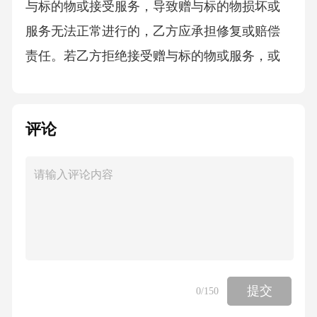
与标的物或接受服务，导致赠与标的物损坏或
服务无法正常进行的，乙方应承担修复或赔偿
责任。若乙方拒绝接受赠与标的物或服务，或
者无故解除本协议的，乙方应按照赠与标的物
或服务价值的[X%]向甲方支付违约金。六、争
评论
议解决1.本协议的签订、履行、解释及争议解决
均适用中华人民共和国法律。2.双方在履行本协
议过程中如发生争议，可以通过以下方式解
决：协商解决：双方应首先通过友好协商的方
式解决争议，协商期限为自争议发生之日起[X]
日。仲裁：若协商不成，任何一方均有权向[具
体仲裁机构名称]申请仲裁。仲裁裁决是终局
提交
0
/150
的，对双方均具有约束力。诉讼：若协商不