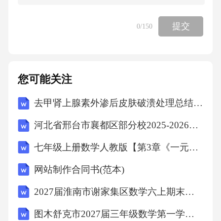
提交
0
/150
解析A项，石墨质软且呈深灰色，可以用于制造
铅笔芯.A项正确；B项，是否可作电极材料与机
械强度无关，B项错误；C项，金刚石是天然存
您可能关注
在的硬度最高的物质，可用于裁玻璃，C项正
确；D项，干冰升华的同时吸收大量的热，可用
去甲肾上腺素外渗后皮肤破溃处理总结2026
于人工降雨，D项正确。故选B。
河北省邢台市襄都区部分校2025-2026学年六年级下学期学程检校道德与法治试题（文字版含答案）
考点物理常识6、机会就像一扇迅速旋转的转
七年级上册数学人教版【第3章《一元一次方程》章节达标检测】（原卷版）
门，那个空档转到你面前时，你必须迅速挤进
网站制作合同书(范本)
去。这段话意在强调（）
2027届淮南市谢家集区数学六上期末检测试题含解析
A、机会来去无踪
图木舒克市2027届三年级数学第一学期期末质量检测模拟试题含解析