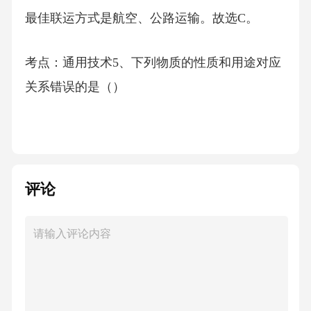
最佳联运方式是航空、公路运输。故选C。
考点：通用技术5、下列物质的性质和用途对应
关系错误的是（）
A、石墨很软，可用于制造铅笔芯
B、碳纳米管的机械强度高，可用作电极材料
评论
C、金刚石硬度大，可用于裁玻璃
D、干冰易升华吸热，可用于人工降雨
【答案】：B