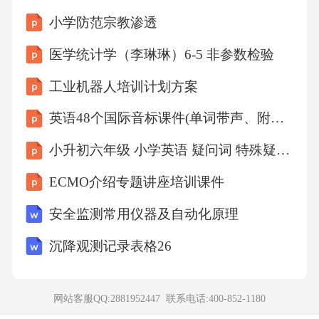
D项错误。故选B。
小学防范宗教渗透
医学统计学（李琳琳）6-5 非参数检验
考点言语理解7、厂区绿化对环境保护的主要作
工业机器人培训计划方案
用是（）
英语48个国际音标课件(单词带声、附有声国际音标图)
A、降低噪声
小升初六年级 小学英语 疑问词 特殊疑问句
B、吸收尘埃
ECMO介绍专题讲座培训课件
安全监测常用仪器及自动化原理
C、净化水源
沉降观测记录表格26
D、美化环境
网站客服QQ:2881952447 联系电话:
400-852-1180
【答案】：A