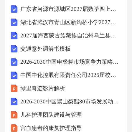
广东省河源市源城区2027届数学四上期末达标检测试题含解析
B、机不可失，时不再来
湖北省武汉市青山区新沟桥小学2027届六年级数学第一学期期末复习检测模拟试题含解析
C、人要审时度势，随机应变
2027届海西蒙古族藏族自治州乌兰县数学六年级第一学期期末预测试题含解析
交通意外调解书模板
D、机会瞬息万变，万变不离其宗
2026-2030中国电极糊市场竞争力策略与未来发展战略规划研究报告
【答案】：B
中国中化控股有限责任公司2026届校园招聘备考题库附答案详解（培优a卷）
绿里奇迹影片解析
解析这段文字强调机会稍纵即逝。A项，强调机
会难以捕捉，与题意不符，A项错误；B项，强
2026-2030中国聚山梨酯80市场发展动态及经营策略建议研究报告
调机会难得，需要及时抓住，与题意相符，B项
儿科护理团队建设与管理
正确；C项，强调随机应变，与题意不符，C项
宫血患者的康复护理指导
错误；D项，强调机会的规律性，与题意不符，