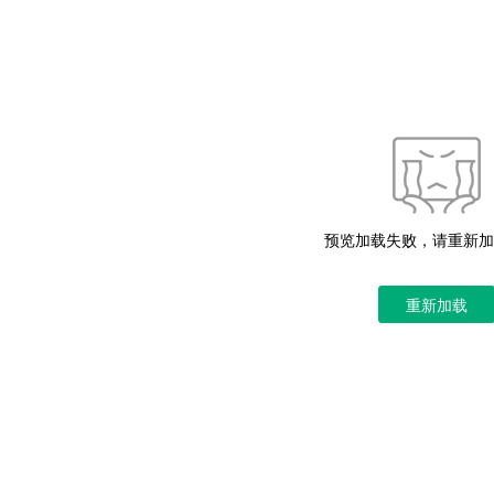
准还特别指出了一些可能影响最终结果准确性的因素及应对措施，如避免
格的传声器，也可能需要适当调整部分参数设置以适应不同的测试需求。
获取更多详尽信息，请直接参考下方经官方授权发布的权威标准文档。
预览加载失败，请重新加
重新加载