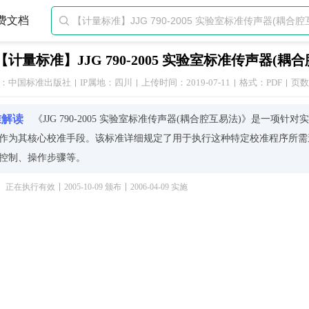
费文档

【计量标准】JJG 790-2005 实验室标准传声器(耦合
：中国标准出版社
IP属地：四川
上传时间：2019-07-11
格式：PDF
页数
准解读
《JJG 790-2005 实验室标准传声器(耦合腔互易法)》是
作为其核心校准手段。该标准详细规定了用于执行这种特定校准程序所需
控制、操作步骤等。
备方面，除了待测的标准传声器外，还需要准备一个参考传声器以及能够
正在执行有效
2005-10-09 颁布
2006-04-09 实施
与可靠性，所有参与测试的仪器都必须事先经过精确校正，并且在整个实
环境因素，《JJG 790-2005》强调了温度、湿度等因素对声学性能
℃、相对湿度维持在40%~60%之间等条件下实施。
具体的操作流程，则主要包括以下几个阶段：首先，在相同条件下分别测
者之间的灵敏度比值；最后通过已知参考传声器的灵敏度来推算出被测传
每一步骤的结果以供后续分析使用。