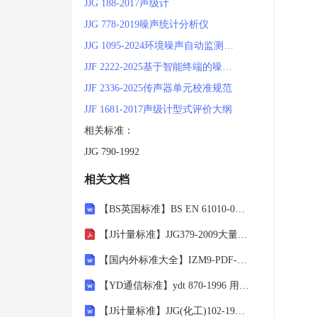
JJG 188-2017声级计
此标
或规
JJG 778-2019噪声统计分析仪
JJG 1095-2024环境噪声自动监测仪检定规程
如需
JJF 2222-2025基于智能终端的噪声测量仪校准规范
JJF 2336-2025传声器单元校准规范
JJF 1681-2017声级计型式评价大纲
相关标准：
JJG 790-1992
相关文档
【BS英国标准】BS EN 61010-031-2002 Safety requirements for electrical equipment for measurement, control and laboratory use Part 03 1 Safety requirements fo
【JJ计量标准】JJG379-2009大量程百分表检定规程.pdf
【国内外标准大全】IZM9-PDF-book.doc
【YD通信标准】ydt 870-1996 用户终端设备耐过电压和过电流能力要求和试验方法.doc
【JJ计量标准】JJG(化工)102-1991橡胶门尼粘度计检定规程.doc