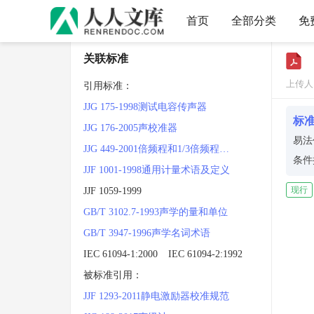
首页
全部分类
免
关联标准
上传人
引用标准：
JJG 175-1998测试电容传声器
标
JJG 176-2005声校准器
易法
JJG 449-2001倍频程和1/3倍频程滤波器
条件
JJF 1001-1998通用计量术语及定义
在设
现行
JJF 1059-1999
确性
GB/T 3102.7-1993声学的量和单位
对于
GB/T 3947-1996声学名词术语
±1
IEC 61094-1:2000
IEC 61094-2:1992
至于
被标准引用：
算两
JJF 1293-2011静电激励器校准规范
录下