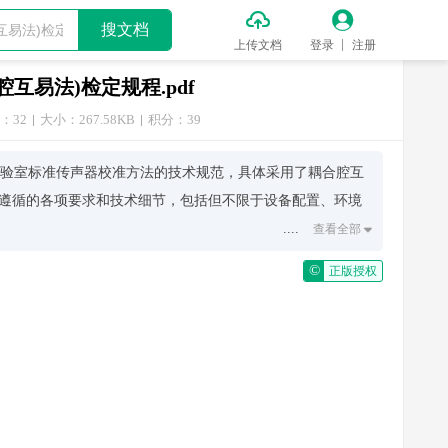


搜文档
上传文档
登录
注册
腔互易法)检定规程.pdf
：32
大小：267.58KB
积分：39
一项针对实验室标准传声器校准方法的技术规范，具体采用了耦合腔互
遵循的各项要求和技术细节，包括但不限于设备配置、环境
....
查看全部

形成稳定声场的耦合腔装置。此外，为了确保测量结果的准
©
正版授权
验过程中保持良好的工作状态。
的影响，因此建议在一个可控环境下进行测试，比如温度波动不超过
量参考传声器和被测传声器输出信号；接着利用这些数据计
声器的实际灵敏度值。整个过程需严格按照规程操作，并记