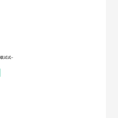
外部噪声干扰、保证良好电气连接等。同时，对于不同类型
载试试~