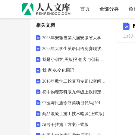
首页
全部分类
免
相关文档
上传人：
2023年安徽省第六届安徽省大学生程序设计竞赛题目
2023年大学生英语口语竞赛现状及问题分析文档资料
我是小创客,黑板报 创客与创新黑板报
我,家乡,变化周记
2018年数学二轮复习专题12空间点、线、面的位置关系押题专练文
初中物理苏科版九年级上欧姆定律电阻“百校联赛”一等奖
中医与民族诊疗类项目代码(2016版)
商品混凝土施工技术略谈(正式版)
墙砖干挂施工方案正式版