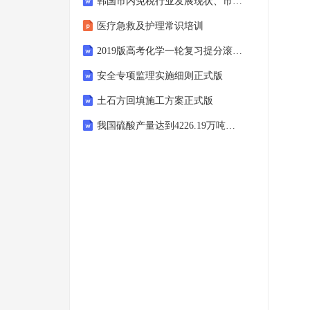
韩国市内免税行业发展现状、市场竞争格局及未来发展前景分析
医疗急救及护理常识培训
2019版高考化学一轮复习提分滚动练集全国各地市新
安全专项监理实施细则正式版
土石方回填施工方案正式版
我国硫酸产量达到4226.19万吨硫磺制酸工艺产量占比超过45%