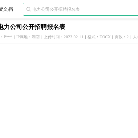
费文档

电力公司公开招聘报名表
P***
IP属地：湖南
上传时间：2023-02-11
格式：DOCX
页数：2
大