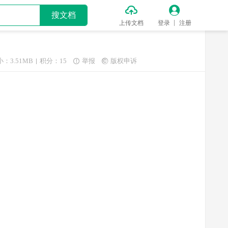


搜文档
上传文档
登录
注册
：3.51MB
积分：15
举报
版权申诉

