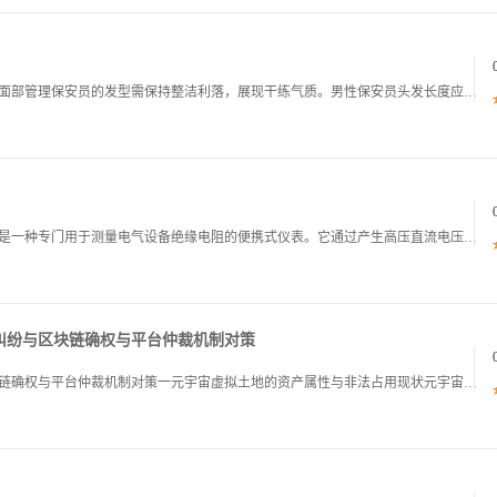
保安行业保安员形象规范一仪容仪表规范一发型与面部管理保安员的发型需保持整洁利落，展现干练气质。男性保安员头发长度应不超过耳际和衣领，不得剃光头，避免留怪异发型，如鸡冠头莫西干头等，发色以自然黑色为宜，禁止染烫夸张颜色。日常需定期修剪头发，保
兆欧表巡检手册一兆欧表概述兆欧表，俗称摇表，是一种专门用于测量电气设备绝缘电阻的便携式仪表。它通过产生高压直流电压，检测电气设备绝缘材料的电阻值，从而判断设备的绝缘性能是否良好。在电力通信建筑等众多行业中，兆欧表是保障电气设备安全运行预防电
纠纷与区块链确权与平台仲裁机制对策
元宇宙虚拟土地被非法占用的数字资产纠纷与区块链确权与平台仲裁机制对策一元宇宙虚拟土地的资产属性与非法占用现状元宇宙作为整合多种新技术而产生的新型虚实相融的互联网应用和社会形态，为用户提供了沉浸式的虚拟生活体验，其中虚拟土地作为元宇宙世界的基