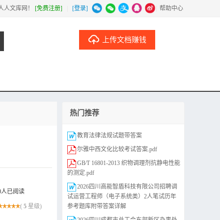
人人文库网！
[免费注册]
|
[登录]
|
帮助中心
上传文档赚钱
热门推荐
教育法律法规试题带答案
尔雅中西文化比较考试答案.pdf
GB∕T 16801-2013 织物调理剂抗静电性能
的测定.pdf
2026四川高能智盾科技有限公司招聘调
0人已阅读
试运营工程师（电子系统类）2人笔试历年
(
5
星级)
参考题库附带答案详解