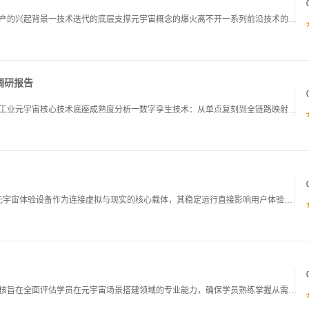
元宇宙虚拟地产投机泡沫研究报告一元宇宙虚拟地产的兴起背景一技术迭代的底层支撑元宇宙概念的爆火离不开一系列前沿技术的成熟与融合。5G技术的全面普及为元宇宙提供了高速低延迟的网络传输基础，使得用户能够在虚拟世界中实现实时互动，无论是多人在线社交
调研报告
元宇宙行业工业元宇宙应用场景成熟度调研报告一工业元宇宙核心技术底座成熟度分析一数字孪生技术：从单点复刻到全链路映射数字孪生作为工业元宇宙的核心技术之一，其成熟度直接决定了虚拟与现实世界的融合深度。当前，离散制造业如汽车航空航天领域的数字孪生
元宇宙体验设备巡检手册一巡检总则1.1 巡检目的元宇宙体验设备作为连接虚拟与现实的核心载体，其稳定运行直接影响用户体验品牌声誉及运营收益。通过建立标准化常态化的巡检机制，可实现对设备潜在故障的早发现早预警早处置，有效降低设备停机风险，延长设
元宇宙场景搭建专业培训考核大纲一考核目标本考核旨在全面评估学员在元宇宙场景搭建领域的专业能力，确保学员熟练掌握从需求分析到场景落地的全流程技术与方法，能够独立完成各类元宇宙场景的设计开发与优化工作，具备解决实际项目中复杂问题的能力，为元宇宙