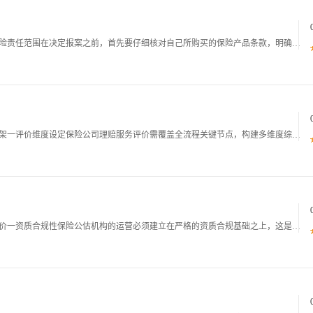
保险理赔报案指导书一报案前的准备工作一确认保险责任范围在决定报案之前，首先要仔细核对自己所购买的保险产品条款，明确保险责任范围。不同类型的保险，其保障内容差异巨大。例如，重疾险主要针对合同约定的重大疾病提供赔付，而医疗险则侧重于报销因疾病或
保险公司理赔服务评价手册一理赔服务评价体系框架一评价维度设定保险公司理赔服务评价需覆盖全流程关键节点，构建多维度综合评价体系，确保评价结果全面反映服务质量。核心评价维度包括以下五个方面：理赔时效：衡量保险公司从报案到赔款支付的整体效率，是客
保险公估机构评价手册一保险公估机构基础能力评价一资质合规性保险公估机构的运营必须建立在严格的资质合规基础之上，这是其开展业务的首要前提。首先，机构需具备由保险监督管理机构颁发的经营保险公估业务许可证，且许可证在有效期内，同时要确保许可证上的