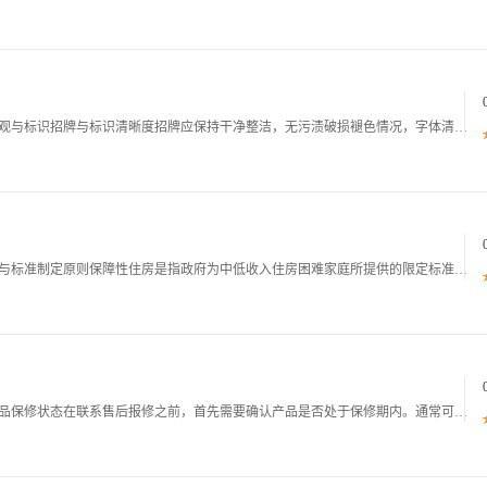
便利店服务评价手册一服务环境评价标准一店铺外观与标识招牌与标识清晰度招牌应保持干净整洁，无污渍破损褪色情况，字体清晰可辨，夜间或光线不足时招牌灯光需正常亮起，确保在50米外可清晰识别店铺名称与品牌标识。例如，全家7 11等连锁品牌的招牌，需
保障性住房建设标准一保障性住房建设的核心定位与标准制定原则保障性住房是指政府为中低收入住房困难家庭所提供的限定标准限定价格或租金的住房，一般由廉租住房经济适用住房政策性租赁住房定向安置房等构成。其建设标准的制定，必须以保障基本居住需求兼顾区
保修期内维修指导书一报修前的准备工作一确认产品保修状态在联系售后报修之前，首先需要确认产品是否处于保修期内。通常可以通过以下几种方式进行核实：查看购买凭证：购买发票电子订单截图等是最直接的保修依据，上面会明确标注购买日期，结合产品的保修期限