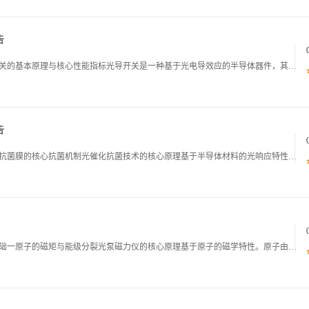
告
光导开关的导通电阻与响应速度研究报告一光导开关的基本原理与核心性能指标光导开关是一种基于光电导效应的半导体器件，其核心工作原理是利用外部光照射改变半导体材料的电导率，从而实现对电路通断状态的快速控制。当无光照时，半导体材料处于高阻态，开关近
告
光催化抗菌膜的抗菌率与耐久性研究报告一光催化抗菌膜的核心抗菌机制光催化抗菌技术的核心原理基于半导体材料的光响应特性，其中二氧化钛TiO是目前应用最广泛的光催化材料。当TiO基抗菌膜受到波长小于387.5nm的紫外光照射时，其价带电子会被激发
光泵磁力仪基本原理及特点一光泵磁力仪的物理基础一原子的磁矩与能级分裂光泵磁力仪的核心原理基于原子的磁学特性。原子由原子核和核外电子组成，电子的轨道运动和自旋运动，以及原子核的自旋运动都会产生磁矩。其中，电子的自旋磁矩和轨道磁矩是原子磁矩的主