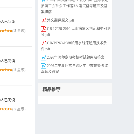
2026四川成都市总工会东部新区办事处
招聘工会社会工作者3人笔试备考题库及答
案详解
外文翻译原文.pdf
0人已阅读
GB 17020-2010 克山病病区判定和类别划
(
5
星级)
分.pdf
GB-T9260-1988船用水线漆通用技术条
件.pdf
2026年医师定期考核考试题库及答案
0人已阅读
2026年宁夏回族自治区中卫市辅警考试
(
5
星级)
真题及答案
精品推荐
0人已阅读
(
5
星级)