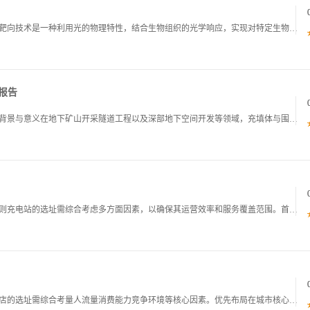
光靶向基本原理及特点一光靶向技术的核心原理光靶向技术是一种利用光的物理特性，结合生物组织的光学响应，实现对特定生物靶点精准定位调控或治疗的跨领域技术。其核心原理建立在光与生物组织的相互作用以及靶向分子的光学响应特性两大基础之上，通过对光源靶
报告
充填体围岩界面剪切强度特性研究结题报告一研究背景与意义在地下矿山开采隧道工程以及深部地下空间开发等领域，充填体与围岩的相互作用是保障工程稳定性的核心问题之一。充填体作为人工构筑的支撑结构，其与围岩界面的剪切强度直接决定了整个围岩充填体系统的
充电站建设标准一充电站选址与规划标准一选址原则充电站的选址需综合考虑多方面因素，以确保其运营效率和服务覆盖范围。首先，要遵循交通便利性原则，优先选择在城市主干道高速公路服务区交通枢纽等车辆流量大的区域。例如，在城市的环路出入口公交总站附近建
便利店建设标准一选址与场地标准一区位选择便利店的选址需综合考量人流量消费能力竞争环境等核心因素。优先布局在城市核心商务区大型社区出入口交通枢纽如地铁站公交站高铁站高校周边产业园区等人流密集区域。其中，商务区便利店应覆盖写字楼底层或裙楼，确保