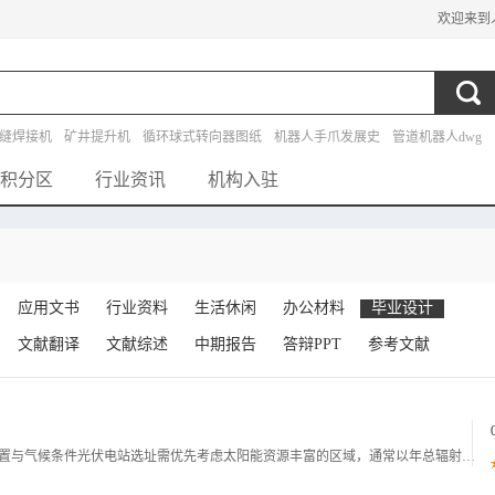
欢迎来到
缝焊接机
矿井提升机
循环球式转向器图纸
机器人手爪发展史
管道机器人dwg
设计
探测机器人
马铃薯播种机
自动水箱外文翻译
液压冲床图纸
积分区
行业资讯
机构入驻
应用文书
行业资料
生活休闲
办公材料
毕业设计
文献翻译
文献综述
中期报告
答辩PPT
参考文献
光伏电站建设标准一选址与场地勘测标准一地理位置与气候条件光伏电站选址需优先考虑太阳能资源丰富的区域，通常以年总辐射量不低于1400kWh为基础指标。根据中国气象局发布的太阳能资源评估数据，西北华北及青藏高原等地区年辐射量可达16002300