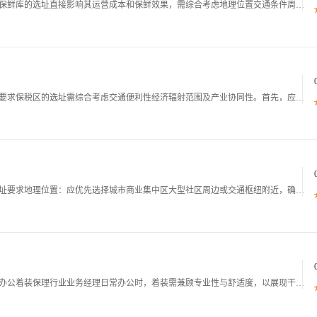
保鲜库建设标准一保鲜库的选址与规划一选址原则保鲜库的选址直接影响其运营成本和保鲜效果，需综合考虑地理位置交通条件周边环境等因素。首先，应选择地质条件稳定的区域，避免在地震带滑坡区或地下水位过高的地方建设，防止因地基沉降或积水导致库体结构损坏
保税区建设标准一选址与规划布局标准一地理位置要求保税区的选址需综合考虑交通便利性经济辐射范围及产业协同性。首先，应临近国际枢纽港口航空港或铁路货运枢纽，确保货物能够快速集散。例如，上海外高桥保税区紧邻上海港，依托港口的强大吞吐能力，实现了与
保龄球馆建设标准一场地选址与规划布局标准一选址要求地理位置：应优先选择城市商业集中区大型社区周边或交通枢纽附近，确保周边10公里范围内覆盖至少20万常住人口，且区域内人均可支配收入不低于当地城市平均水平的1.2倍。交通便利性方面，需距离地铁
保理行业业务经理形象规范一职业着装规范一日常办公着装保理行业业务经理日常办公时，着装需兼顾专业性与舒适度，以展现干练稳重的职业气质。男性业务经理可选择深色系西装套装，如藏蓝色深灰色，搭配白色或浅蓝色纯色衬衫，衬衫领口要保持挺括，袖口长度以露