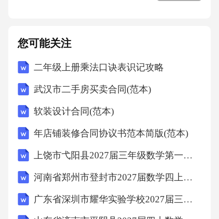
2371,九全,U13,afford,/ə'fɔ:(r)d/,v.承担得起（后
您可能关注
果）；买得起
二年级上册乘法口诀表识记攻略
521,七下,U3,afraid,/ə'freɪd/,adj.害怕;畏惧
武汉市二手房买卖合同(范本)
585,七下,U5,Africa,/'æfrɪkə/,n.非洲
软装设计合同(范本)
年店铺装修合同协议书范本简版(范本)
1969,九全,U4,African,/'æfrɪkən/,adj.非洲（人）
上饶市弋阳县2027届三年级数学第一学期期末学业水平测试试题含解析
的n.非洲人
河南省郑州市登封市2027届数学四上期末综合测试模拟试题含解析
253,七上,U5,after,"/'ɑ:ftə(r)/,
广东省深圳市耀华实验学校2027届三上数学期末质量检测试题含解析
/'æftə(r)/",prep.&conj.在……以后