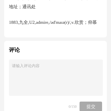
地址；通讯处
1883,九全,U2,admire,/əd'maɪə(r)/,v.欣赏；仰慕
1645,八下,U7,adult,"/'ædʌlt/,/ə'dʌlt/",adj.成年的;
成人的n.成人;成年动物
评论
2352,九全,U13,advantage,"/əd'vɑ:ntɪdʒ/，
/əd'væntɪdʒ/",n.优点；有利条件
1276,八上,U10,advice,/əd'vaɪs/,n.劝告;建议
提交
0
/150
1293,八上,U10,advise,/əd'vaɪz/,v.劝告;建议