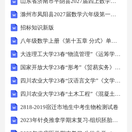
山东省济南市平阴县2027届四上数学期末监测试题含解析
滁州市凤阳县2027届数学六年级第一学期期末经典试题含解析
2219,九全,U10,afterall,,毕竟；终归
招标知识新版
6,七上,SU1,afternoon,"/,ɑ:ftə'nu:n/,
八年级数学上册《第十五章 分式》单元测试卷-带答案（人教版）
大连理工大学23春“物流管理”《运筹学》考试高频考点参考题库带答案
/,æftər'nu:n/",n.下午
国家开放大学23春“形考”《贸易实务》考试高频考点参考题库带答案
662,七下,U7,again,"/ə'ɡen/,/ə'ɡeɪn/",adv.再一次;又
四川农业大学23春“汉语言文学”《文学概论(本科)》考试高频考点参考题库带答案
一次
四川农业大学23春“土木工程”《混凝土结构(本科)》考试高频考点参考题库带答案
1527,八下,U5,against,/ə'genst/,prep.倚;碰;撞
2818-2019宿迁市地生中考生物检测试卷
2023年针灸推拿学期末复习-组织胚胎学（本针灸推拿学）考试历年高频考点参考题库带答案
794,七下,U10,age,/eɪdʒ/,n.年龄