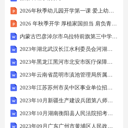
2026年秋季幼儿园开学第一课 爱上幼儿园从这里开始
2026 年秋季开学 厚植家国担当 肩负青年时代重任
内蒙古巴彦淖尔市乌拉特前旗第三中学2025-2026学年七年级上学期12月教学质量检测数学试卷（含答案）
2023年湖北武汉长江水利委员会河湖保护与建设运行安全中心招聘9人高频考点历年难、易点深度预测（共500题含答案解析）模拟试卷
2023年黑龙江黑河市北安市医疗保障局选聘医疗保障基金社会监督员高频考点历年难、易点深度预测（共500题含答案解析）模拟试卷
2023年云南省昆明市滇池管理局所属事业单位招聘5人高频考点历年难、易点深度预测（共500题含答案解析）模拟试卷
2023年江苏苏州市吴中区事业单位招聘71人高频考点历年难、易点深度预测（共500题含答案解析）模拟试卷
2023年10月新疆生产建设兵团第八师石河子市第二次“千名硕博智汇石城”引进201名事业单位人才笔试历年难易错点考题荟萃附带答案详解
2023年10月湖南衡阳县人民法院招考聘用聘用制书记员笔试历年难易错点考题荟萃附带答案详解
2023年09月广东广州市黄埔区人民政府红山街道办事处公开招聘工作人员1人笔试历年高频考点试题含答案带详解