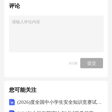
。
评论
本文件由全国湿地保护标准化技术委员会归口
(SAC/TC468)。
本文件起草单位北京林业大学
提交
0
/150
:。
本文件主要起草人张明祥李琰胡昕欣周瑞张振
明刘佳凯马梓文高俊琴罗芳丽翟杰休
您可能关注
(2026)度全国中小学生安全知识竞赛试题库及答案
:、、、、、、、、、、