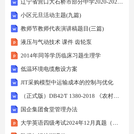
辽宁省营口大石桥市部分中学2020-2021学年八年级上学期第一次质量检测数学试题
标等
小区元旦活动主题(九篇)
、。
教师节教师代表演讲稿题目(三篇)
本文件适用于中华人民共和国范围内的国际湿
液压与气动技术 课件 齿轮泵
地城市的认证提名
2014年同等学历临床习题生理学
低温环境电缆敷设方案
。
JIT采购模型中运输成本的控制与优化
2规范性引用文件
（正式版）DB42∕T 1380-2018 《农村公路工程技术标准》
下列文件中的内容通过文中的规范性引用而构
国企集团食堂管理办法
成本文件必不可少的条款其中注日期的引用文
大学英语四级考试2024年12月真题（第一套）Part II Listening Comprehension