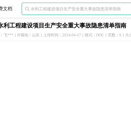
费文档

水利工程建设项目生产安全重大事故隐患清单指南
：飞***
IP属地：山东
上传时间：2024-04-17
格式：DOC
页数：9
大