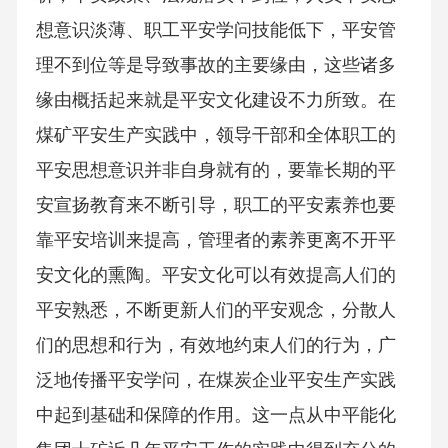
想意识淡薄、职工平安学问技能低下，平安管
理不到位等是导致事故的主要缘由，这些诸多
缘由概括起来就是平安文化建设不力所致。在
煤矿平安生产实践中，领导干部和全体职工的
平安思想意识并非自身就有的，要靠长期的平
安宣扬教育来不断引导，职工的平安素养也要
靠平安培训来提高，管理者的素养更离不开平
安文化的熏陶。平安文化可以有效提高人们的
平安熟悉，不断更新人们的平安观念，分散人
们的思想和行为，有效地约束人们的行为，广
泛地传播平安学问，在煤炭企业平安生产实践
中起到基础和保障的作用。这一点从中平能化