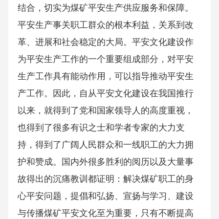
结合，切实为煤矿平安生产供应服务和保障。
平安生产事关职工群众的根本利益，关系到改
革、进展和社会稳定的大局。平安文化建设作
为平安生产工作的一个重要组成部分，对平安
生产工作具有能动作用，可以指导推动平安生
产工作。因此，自从平安文化建设在我国推行
以来，就得到了党和国家领导人的高度重视，
也得到了很多有识之士和学者专家的大力支
持，得到了广阔人民群众和一线职工的大力拥
护和赞成。国内外很多胜利的阅历以及大量事
故得出的沉痛教训都证明：解决煤矿职工的身
心平安问题，提倡和弘扬、宣扬与学习、建设
与传播煤矿平安文化至为重要，只有不断提高