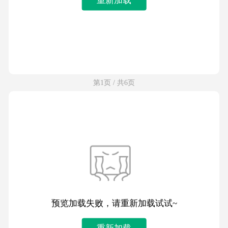
第1页 / 共6页
预览加载失败，请重新加载试试~
重新加载