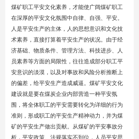
煤矿职工平安文化素养，才能使广阔煤矿职工
在深厚的平安文化氛围中自律、自强、平安。
人是平安生产的主体，人的思想意识和文化技
术素养，直接打算着平安生产的状况。由于经
济基础、物质条件、管理方法、科技进步、人
员素养等方面的局限性，往往造成部分职工平
安意识的淡漠，以及对事故和风险分析推断上
的偏差，给平安生产造成威逼。煤矿平安文化
建设就是要在煤炭企业内部营造一种平安氛
围，将全体职工的平安需要转化为详细的行为
准则，形成职工的平安生产精神动力，并为煤
矿的平安生产做出贡献。从煤矿的平安事故分
析，平安政策、法规落实不到位，人员平安思