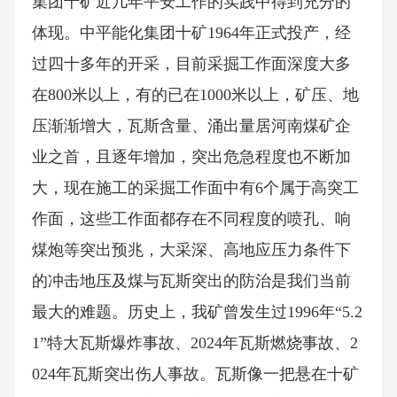
集团十矿近几年平安工作的实践中得到充分的
体现。中平能化集团十矿1964年正式投产，经
过四十多年的开采，目前采掘工作面深度大多
在800米以上，有的已在1000米以上，矿压、地
压渐渐增大，瓦斯含量、涌出量居河南煤矿企
业之首，且逐年增加，突出危急程度也不断加
大，现在施工的采掘工作面中有6个属于高突工
作面，这些工作面都存在不同程度的喷孔、响
煤炮等突出预兆，大采深、高地应压力条件下
的冲击地压及煤与瓦斯突出的防治是我们当前
最大的难题。历史上，我矿曾发生过1996年“5.2
1”特大瓦斯爆炸事故、2024年瓦斯燃烧事故、2
024年瓦斯突出伤人事故。瓦斯像一把悬在十矿