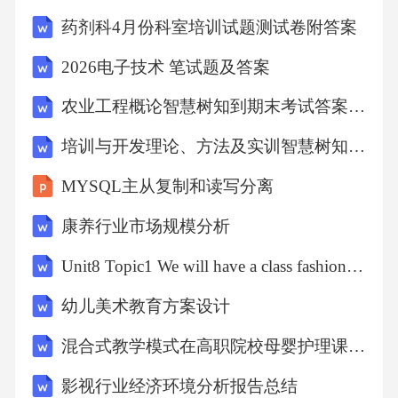
共性、内容和形式的有机结合。务求实效的原
药剂科4月份科室培训试题测试卷附答案
则。立足于企业改革进展和生产经营实际，实
2026电子技术 笔试题及答案
实在在地提升企业平安管理水平，使企业平安
农业工程概论智慧树知到期末考试答案章节答案2024年山东农业大学
文化建设真正做到定格于册，内化于心，固化
于制，外化于行。三、平安文化建设中存在的
培训与开发理论、方法及实训智慧树知到期末考试答案章节答案2024年广东技术师范大学
问题目前我国许多煤炭企业的领导者都已经意
MYSQL主从复制和读写分离
识到平安文化建设对煤矿企业进展的重要作
康养行业市场规模分析
用，并通过不断地努力加强平安文化建设，尽
Unit8 Topic1 We will have a class fashion show. SectionC 初中英语学案（无答案）
管取得了一些成果，但也暴露了一些问题。问
题一：将平安文化建设与文体活动相混淆。这
幼儿美术教育方案设计
种观点具有相当的普遍性，许多煤矿领导者认
混合式教学模式在高职院校母婴护理课程教学中的应用策略研究
为平安文化建设就是丰富多彩的文体活动，寄
影视行业经济环境分析报告总结
盼望于通过举办几场球类竞赛，搞几次文艺演