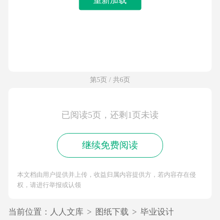
第5页 / 共6页
已阅读5页，还剩1页未读
继续免费阅读
本文档由用户提供并上传，收益归属内容提供方，若内容存在侵
权，请进行举报或认领
当前位置：
人人文库
>
图纸下载
>
毕业设计