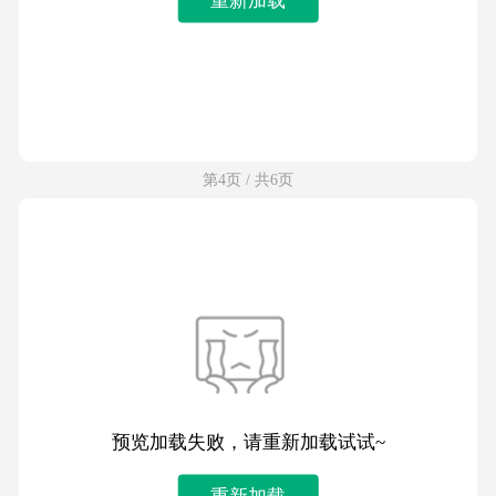
第4页 / 共6页
预览加载失败，请重新加载试试~
重新加载