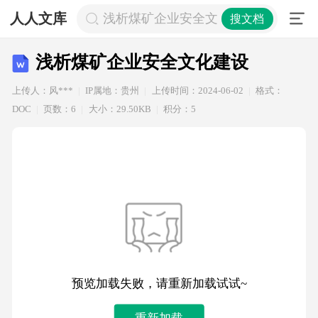
人人文库
浅析煤矿企业安全文化建设
搜文档
浅析煤矿企业安全文化建设
上传人：风***
IP属地：贵州
上传时间：2024-06-02
格式：
DOC
页数：6
大小：29.50KB
积分：5
预览加载失败，请重新加载试试~
重新加载