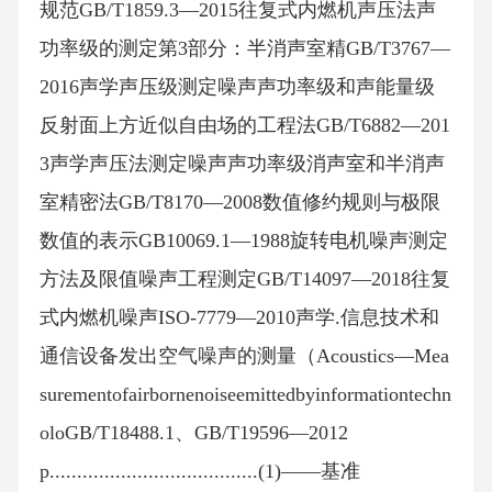
规范GB/T1859.3—2015往复式内燃机声压法声
功率级的测定第3部分：半消声室精GB/T3767—
2016声学声压级测定噪声声功率级和声能量级
反射面上方近似自由场的工程法GB/T6882—201
3声学声压法测定噪声声功率级消声室和半消声
室精密法GB/T8170—2008数值修约规则与极限
数值的表示GB10069.1—1988旋转电机噪声测定
方法及限值噪声工程测定GB/T14097—2018往复
式内燃机噪声ISO-7779—2010声学.信息技术和
通信设备发出空气噪声的测量（Acoustics—Mea
surementofairbornenoiseemittedbyinformationtechn
oloGB/T18488.1、GB/T19596—2012
p......................................(1)——基准