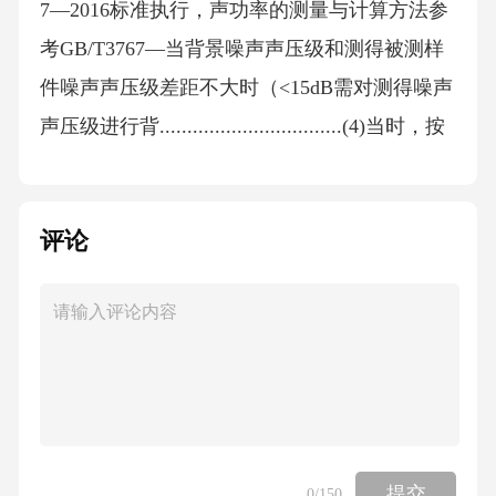
7—2016标准执行，声功率的测量与计算方法参
考GB/T3767—当背景噪声声压级和测得被测样
件噪声声压级差距不大时（<15dB需对测得噪声
声压级进行背.................................(4)当时，按
K值修正；9包括但不限于测试过程中的电流、
电压、转速、转矩、功率9.3.1测试环境的描述
评论
（包括半消声室自由场半9.4.1测量仪器的描
述，包括名称、型号、9.5.2基准体尺寸、测量
距离、传声设中间带宽为，中间频率为，中间
频带下限频率为，中间上限频率为 下临界频带
下限频率。 ——所关注的中心频率；00——所
关注的中心频率；当关注中心频率高于171.4Hz
时，突出比计算式（12）和式（13）所示，单
提交
0
/150