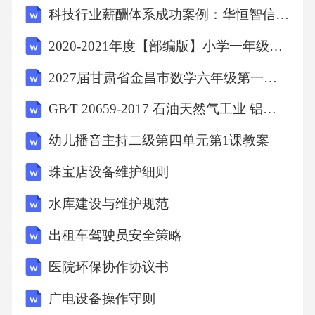
科技行业薪酬体系成功案例：华恒智信破解调薪机制缺失与内部公平
（An为电机或减（变根据不同的被测件形式，
应该选用不同的测点布说明：该测点布置共使
2020-2021年度【部编版】小学一年级数学第一学期达标试卷(A4可打印)
用5个传声器，其中1、2、3、4号传声器距离被
2027届甘肃省金昌市数学六年级第一学期期末经典模拟试题含解析
测件测量面1000mm，与驱动说明：该测点布置
GB∕T 20659-2017 石油天然气工业 铝合金钻杆
共使用5个传声器，其中1、2、3、4号传声器距
离被测件测量面1000mm，与驱动说明：该测点
幼儿播音主持二级第四单元第1课教案
布置共使用4个传声器，其中1、2、3号传声器
珠宝店设备维护细则
距离被测件测量面1000mm，与驱动半说明：该
水库建设与维护规范
测点布置共使用4个传声器，其中1、2、3号传
出租车驾驶员安全策略
声器距离被测件测量面1000mm，与轴平行或垂
直，且高度与轴高度相同；4号传声器位于被测
医院环保协作协议书
件测量面中心正上方，距离B代表传动系。对于
广电设备操作守则
含多