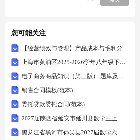
位（dB——中间频带声压级；当关注中心频率
小于等于171.4Hz时，突出比计算如下，单位
（dB——中间频带声压级；——下临界频带带
您可能关注
宽。根据6.2中所有运行工况下电驱动总成的A
【经营绩效与管理】产品成本与毛利分析专项审计计划
计权声功率级、突出比测定值和计算得到的对
应工况的A计权声功率级、突出比限值，来评定
上海市黄浦区2025-2026学年八年级下学期期终考试数学试卷(含答案)
电驱动总成噪声品质等级及标识。其中，A计权
电子商务商品知识（第三版） 题库及答案 1-1 品牌基础
声功率级测定值为规定的修约值比较法判定电
销售合同模板(范本)
驱动总成噪声品质测定值是否满足相应等级的
限值要求。其中，A计权声功电驱动总成分为1
委托贷款委托合同(范本)
级噪声品质电驱动总成、2级噪声品质电驱动总
2027届陕西省延安市延川县数学三上期末考试模拟试题含解析
成、3级噪声品质电驱动总成、4A计权声功率级
黑龙江省黑河市孙吴县2027届数学六年级第一学期期末达标测试试题含解析
限值线限值线公式ⅠⅡⅢ注：其中L为声功率dB