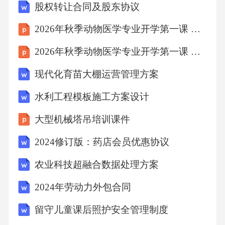
股权转让合同及股东协议
合2公倾，小于25公倾，故取q5=15L/S。因为q1
+q2+q3+q4=3.44+0+1.54+2.14=7.12L/S＜q5(15L/
2026年秋季动物医学专业开学第一课 专业素养与核心竞争力
S)，所以Q=q5=15L/S，Q总=1.1Q=1.1×15=16.5
2026年秋季动物医学专业开学第一课 学科交叉与创新发展
L/S。根据表格6的临时水管经济流速参考表，
现代化育苗大棚运营管理方案
选择施工现场临水管道管径（d）。在正常时间
内，管径为D＜100；在消防时间内，管径为D=
水利工程模板施工方案设计
100-300或D＞300，流速分别为-0.5～1.2、1.0～
大型机械塔吊培训课件
1.6或1.5～2.5、2.5～3.0m/s。根据公式d=√4Q/
2024修订版：药店会员优惠协议
（π.V.1000），考虑消防时最大流速为2.5m/S，
农业科技超融合数据处理方案
计算施工现场临时水管主干管管径（d）。得到
d=√4Q/（πV.1000）。方案根据现场实际情况，
2024年劳动力外包合同
现场生活区给水主干管的管径为0.048mm，能够
留守儿童课后照护安全管理制度
满足生活区用水要求。而现场施工用水水泵扬