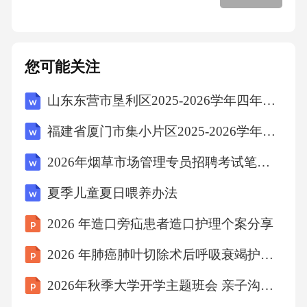
到q1=3.44L/S。因此，施工用水量为3.44L/S。
对于无拌制和浇注混凝土以外的施工机械，不
考虑q2用水量。根据表格6查看施工最高峰时人
您可能关注
员人数，得到人数分别为200、220、80、80、4
山东东营市垦利区2025-2026学年四年级下学期期末语文试题（文字版含答案）
0、30、50、1030、740.根据表格4，取N4=40L/
人，K4=1.5，t=1，计算工地生活用水量。使用
福建省厦门市集小片区2025-2026学年四年级上学期期末语文试题（文字版含答案）
公式P1N3K4/q3=t×8×3600，得到q3=1.54L/S。
2026年烟草市场管理专员招聘考试笔试试题（含答案）
因此，工地生活用水量为1.54L/S。对于生活区
夏季儿童夏日喂养办法
生活用水，施工现场最高峰时的常住人员为740
人，根据表格4，取N4=100L/人，K5取2.50，生
2026 年造口旁疝患者造口护理个案分享
活区生活用水量为P2N4K5/q4=24×3600，得到q4
2026 年肺癌肺叶切除术后呼吸衰竭护理个案
=2.14L/S。因此，生活区生活用水量为2.14L/
2026年秋季大学开学主题班会 亲子沟通的艺术课件
S。对于消防用水量，本工程施工场地约为m2，