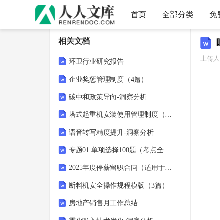
首页
全部分类
免
相关文档
上传人
环卫行业研究报告
企业奖惩管理制度（4篇）
碳中和政策导向-洞察分析
塔式起重机安装使用管理制度（4篇）
语音转写精度提升-洞察分析
专题01 单项选择100题（考点全囊括）- 2022-2023学年八年级英语下册期末复习挑战满分系列（人教新目标）（解析版）
2025年度停薪留职合同（适用于离职创业人员）3篇
断料机安全操作规程模版（3篇）
房地产销售月工作总结