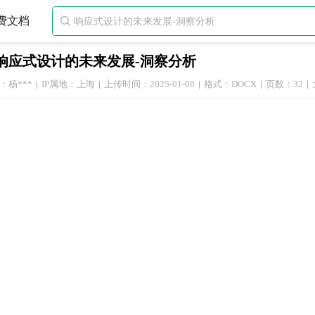
费文档

响应式设计的未来发展-洞察分析
：杨***
IP属地：上海
上传时间：2025-01-08
格式：DOCX
页数：32