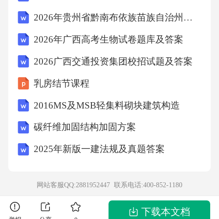
物种数量急剧下降，生物多样性丧失问题日益
2026年贵州省黔南布依族苗族自治州单招职业倾向性考试题库及答案详解1套
严峻。我国作为生物多样性丰富的国家，野生
2026年广西高考生物试卷题库及答案
动植物资源不仅具有重要的生态价值，也是国
2026广西交通投资集团校招试题及答案
家生态安全的重要组成部分。然而，传统的野
生动植物保护手段已难以适应新形势下的挑
乳房结节课程
战，亟需引入科技创新手段，提升保护工作的
2016MS及MSB轻集料砌块建筑构造
精准性和有效性。近年来，国家高度重视生物
碳纤维加固结构加固方案
多样性保护工作，提出要加强科技支撑，推动
野生动植物保护现代化。在此背景下，开展202
2025年新版一建法规及真题答案
5年野生动植物保护科技项目，旨在通过科技创
新解决当前保护工作中的痛点难点问题，提升
网站客服QQ:2881952447 联系电话:
400-852-1180
野生动植物保护水平，具有重要的现实意义和
下载本文档
战略价值。(二)、项目内容本项目以科技赋能野