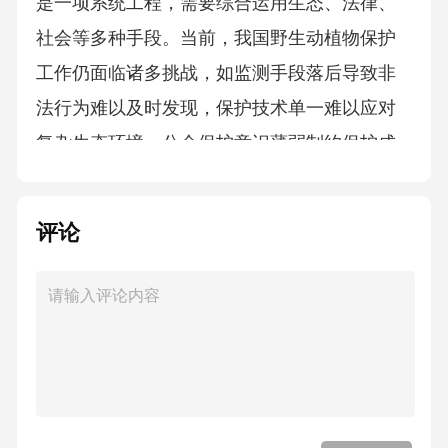
是一项系统工程，需要综合运用生态、法律、
社会等多种手段。当前，我国野生动植物保护
工作仍面临诸多挑战，如监测手段落后导致非
法行为难以及时发现，保护技术单一难以应对
复杂生态环境，公众保护意识薄弱制约保护成
效等。科技是解决这些问题的关键。通过科技
创新，可以构建智能化监测网络，实现野生动
评论
植物的实时监控；可以开发高效的人工繁育技
术，提升濒危物种存活率；可以运用现代生物
技术，加强物种鉴定和遗传资源保护。此外，
科技手段还能提升保护工作的透明度和公众参
与度，如通过科普教育基地、线上平台等渠
道，增强公众对野生动植物保护的认知和认