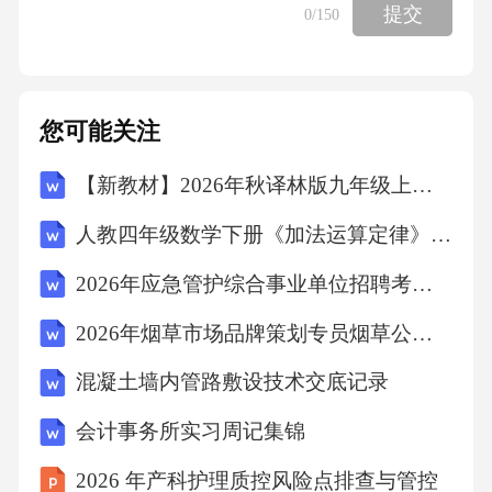
同。因此，建设2025年野生动植物保护科技项
提交
0
/150
目，不仅是提升保护工作效率的迫切需求，更
是推动生态文明建设、实现人与自然和谐共生
的必然选择。(三)、项目建设的可行性本项目建
您可能关注
设的可行性主要体现在政策支持、技术储备和
【新教材】2026年秋译林版九年级上册英语Unit 6 The art of the brush单元测试卷（含答案）
市场需求三个方面。政策上，国家高度重视生
人教四年级数学下册《加法运算定律》示范公开课教学设计
物多样性保护，将科技创新列为野生动植物保
护的重要方向，并在资金、人才等方面给予大
2026年应急管护综合事业单位招聘考试笔试试题（含答案）
力支持。例如，《“十四五”生态环境保护规划》
2026年烟草市场品牌策划专员烟草公司招聘考试笔试试题（含答案）
明确提出要加强野生动植物保护科技研发，为
混凝土墙内管路敷设技术交底记录
项目提供了明确的政策保障。技术上，我国在
会计事务所实习周记集锦
遥感、大数据、人工智能等领域已取得显著突
破，为野生动植物保护提供了先进的技术支
2026 年产科护理质控风险点排查与管控