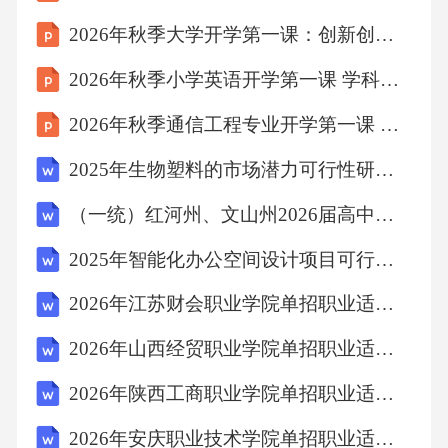
撑。例如，我国已成功研发基于无人机的高清
2026年秋季大学开学第一课：创新创业教育
监测系统，可实时捕捉盗猎行为；DNA条形码
2026年秋季小学英语开学第一课 学科素养培养指南
技术也已应用于物种鉴定，有效打击非法贸
易。市场需求上，随着公众环保意识的提升，
2026年秋季通信工程专业开学第一课 学术规范与科研入门课件
野生动植物保护产业迎来了快速发展机遇。消
2025年生物塑料的市场潜力可行性研究报告
费者对生态旅游、生物制品等需求不断增长，
（一统）红河州、文山州2026届高中毕业生第一次复习统一检测 物理试卷
为项目成果转化提供了广阔空间。综上所述，
2025年智能化办公空间设计项目可行性研究报告
本项目在政策、技术和市场方面均具备可行
性，有望通过科技创新推动野生动植物保护事
2026年江苏财会职业学院单招职业适应性测试题库及参考答案详解
业迈上新台阶。二、项目概述(一)、项目背景随
2026年山西经贸职业学院单招职业适应性测试题库附答案详解
着全球生态环境的持续恶化，野生动植物资源
2026年陕西工商职业学院单招职业适应性考试题库参考答案详解
正面临前所未有的威胁。非法捕猎、过度采
伐、栖息地破坏以及气候变化等多重因素导致
2026年安庆职业技术学院单招职业适应性测试题库带答案详解