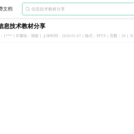
费文档

信息技术教材分享
1***
IP属地：湖南
上传时间：2026-01-07
格式：PPTX
页数：29
大