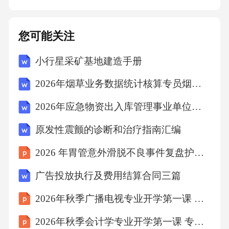
然钻石不同的生长特征和内含物。误区三：培
育钻石的鉴定非常简单03培育钻石的市场应用0
您可能关注
5首饰行业应用时尚首饰品牌利用培育钻石的多
小行星采矿基地建造手册
样性和创新设计，推出价格亲民的时尚饰品，
如潘多拉的培育钻石手链。消费者对个性化和
2026年烟草业务数据统计核算专员烟草公司招聘考试笔试试题（含答案）
独特性的追求推动了培育钻石在定制珠宝市场
2026年应急物资出入库管理事业单位招聘考试笔试试题（含答案）
中的应用，满足了个性化设计需求。培育钻石
原发性震颤的诊断和治疗指南汇编
因其成本效益和可持续性，逐渐成为高端珠宝
品牌的新宠，如戴比尔斯的Lightbox系列。培育
2026 年胃管意外滑脱不良事件复盘护理个案
钻石在高端珠宝中的应用培育钻石在定制珠宝
广告投放执行及费用结算合同三篇
中的应用培育钻石在时尚首饰中的应用工业领
2026年秋季广播电视专业开学第一课 专业精神与文化传承
域应用培育钻石因其硬度高，常被用于制造精
2026年秋季会计学专业开学第一课 专业认知与学业规划讲座方案
密切割工具，提高工业切割效率和精度。精密