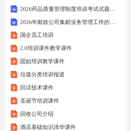
切割工具培育钻石具有出色的热导率，被应用
2026药品质量管理制度培训考试试题及答案
于电子设备中作为散热材料，提升设备性能。
2026年邮政公司集邮业务管理工作的计划
热管理材料由于培育钻石的光学特性，它们被
国企员工培训
用于制造高性能的光学仪器，如激光器和传感
器。光学仪器制造未来发展趋势随着培育技术
2.0培训课件教学课件
的不断进步，未来培育钻石的成本有望进一步
固始培训教学课件
降低，使其更具市场竞争力。技术进步与成本
垃圾分类培训报道
降低消费者对个性化珠宝的需求不断上升，培
回话技术课件
育钻石的定制服务将成为市场发展的重要方
向。个性化定制需求增长培育钻石生产过程的
圣诞节培训课件
环保性将吸引更多注重可持续发展的消费者，
回收公司介绍
推动市场进一步扩张。环保意识推动市场扩张
酒店基础知识清华课件
培育钻石的营销策略06品牌建设通过设计独特