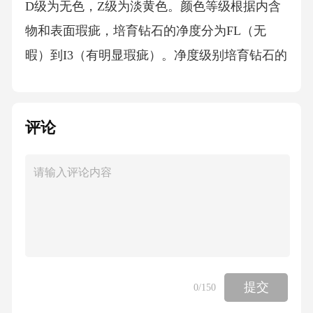
D级为无色，Z级为淡黄色。颜色等级根据内含
物和表面瑕疵，培育钻石的净度分为FL（无
暇）到I3（有明显瑕疵）。净度级别培育钻石的
切工评估包括对称性、抛光和比例，影响钻石
的火彩和亮度。切工质量常见误区解析实际
评论
上，培育钻石可以有多种颜色，包括黄色、粉
色等，颜色的多样性取决于生长过程中的化学
元素。误区一：所有培育钻石都是无色的01虽
然培育钻石在化学成分和物理特性上与天然钻
石相似，但它们在生长过程中可能形成的微小
差异会影响最终质量。误区二：培育钻石与天
然钻石在质量上无差异02培育钻石的鉴定需要
提交
0
/150
专业知识和精密仪器，因为它们可能具有与天