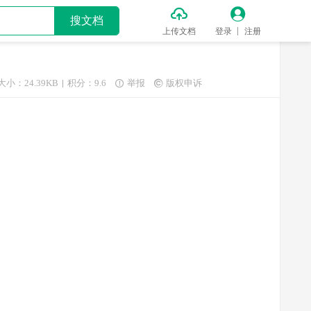


搜文档
上传文档
登录
注册
大小：24.39KB
积分：9.6
举报
版权申诉

