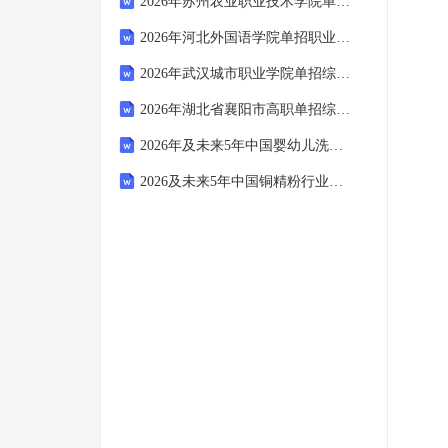
2026年苏州农业职业技术学院单招职业适应性测试题库有答案解析
2026年河北外国语学院单招职业适应性测试题库含答案解析
2026年武汉城市职业学院单招综合素质考试题库附答案解析
2026年湖北省襄阳市高职单招综合素质考试题库及答案解析
2026年及未来5年中国婴幼儿洗衣液行业市场全景监测及投资前景展望报告
2026及未来5年中国铜精粉行业市场供需态势及发展前景研判报告