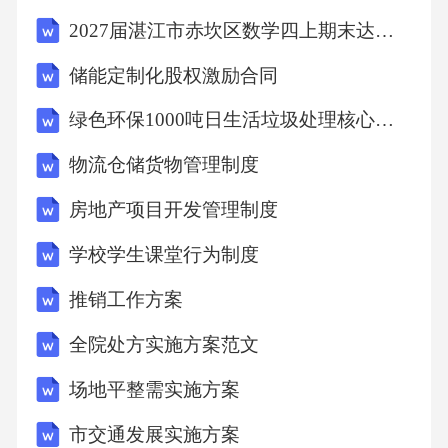
洪排涝设施覆盖率100%，应急避难场所人均面
2027届湛江市赤坎区数学四上期末达标检测模拟试题含解析
积≥1.5㎡，如沿海城市通过“美丽海湾”建设增强
储能定制化股权激励合同
抗灾能力。美丽城市需实现人与自然和谐共
绿色环保1000吨日生活垃圾处理核心技术建设形态可行性研究报告
生，通过生态保护与低碳发展提升居民生活品
质，打造安全、健康、可持续的居住环境。生
物流仓储货物管理制度
物多样性保护星级绿色建筑占比≥30%，公共交
房地产项目开发管理制度
通分担率≥50%，推广慢行系统和新能源车辆，
学校学生课堂行为制度
如山东省投入1.2亿元支持低碳改造。低碳基础
推销工作方案
设施城市韧性提升生态宜居的特征文化底蕴的
体现保护历史街区与文化遗产，如苏州古城改
全院处方实施方案范文
造中保留传统建筑风貌，同时植入现代公共艺
场地平整需实施方案
术装置。发展特色文旅产业，依托非遗、民俗
市交通发展实施方案
打造城市IP，如西安“大唐不夜城”带动文化消