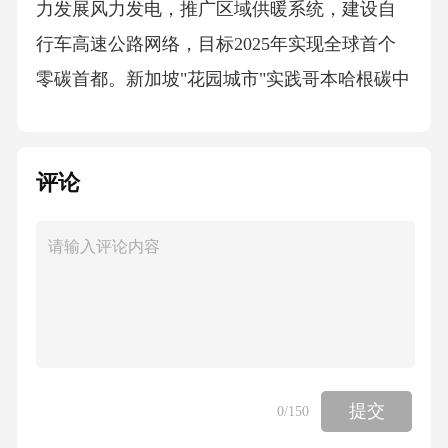
力发展风力发电，推广区域供暖系统，建设自
行车高速公路网络，目标2025年实现全球首个
零碳首都。新加坡"花园城市"实践哥本哈根碳中
和路径总结与倡议系统思维应用全球经验本土
化创新驱动发展长效机制构建强调跨部门协同
评论
治理，将环境考量纳入城市规划、建设、管理
全过程，打破"九龙治水"困局。支持环保技术研
发应用，探索生态产品价值实现机制，建立市
场化多元化生态补偿制度。借鉴国际先进理念
时需结合本地地理特征、发展阶段和文化传
统，避免简单复制模式。完善生态文明考核体
系，建立领导干部自然资源资产离任审计制
提交
0
/150
度，强化环境执法司法联动。03美丽城市的内