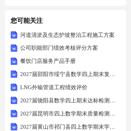
涵环境优美的标准空气清新与水体洁净空气质
量需达到PM2.5年均浓度≤35μg/m³，地表水优良
您可能关注
水体比例≥80%，确保居民呼吸健康、饮水安
河道清淤及生态护坡整治工程施工方案
全，如桂林市通过漓江保护实现水质持续改
善。建成区绿化覆盖率≥40%，人均公园绿地面
公司职能部门绩效考核评分方案
积≥12平方米，通过生态廊道串联自然与城市空
餐饮门店服务产品手册
间，如北京“十四五”期间绿视率达26.98%。垃
2027届邵阳市绥宁县数学四上期末复习检测模拟试题含解析
圾分类覆盖率≥90%，噪声污染投诉率年降幅≥
5%，解决油烟、扬尘等突出环境问题，如广州
LNG外输管道工程绩效评价
市通过“政银企”合作融资治理项目。绿色空间均
2027届饶阳县数学四上期末达标检测试题含解析
衡布局污染治理高效将生物多样性指标纳入城
2027届昆明市四上数学期末质量检测试题含解析
市规划，建设城市湿地、生态公园等栖息地，
2027届黄山市祁门县四上数学期末学业水平测试试题含解析
如深圳市通过红树林修复提升物种丰富度。防