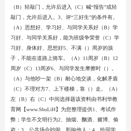
（B）轻敲门，允许后进入（C）喊“报告”或轻
敲门，允许后进入。3、评“三好生”的条件有。
（A）思想好、学习好、与同学关系好（B）学
习好、与同学关系好，能为班级争荣誉（C）学
习好、身体好、思想好5、不满（）周岁的孩
子，不能在道路上骑车。（A）11周岁（B）12
周岁（C）13周岁6、与同学发生摩擦时（）。
（A）与他吵一架（B）耐心地交谈，化解矛盾
（C）不理对方7、上下楼梯，靠（）走。（A）
左（B）右（C）中间选择题该资料由书利华教
育网【www.ShuLiH】为您整理提供1、考试作
弊；学生不文明行为2、抽烟、酗酒、赌博、偷
盗；3、公共场合吵闹，影响他人；4、给同学