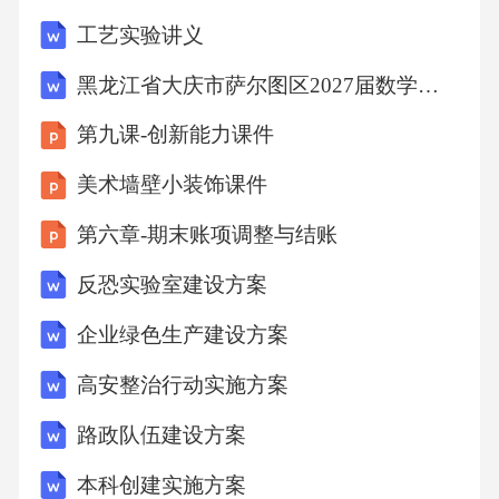
工艺实验讲义
信。虚心学习别人的长处和优点，不嫉妒别
人。上课专心听讲，积极思考，大胆提问。课
黑龙江省大庆市萨尔图区2027届数学六年级第一学期期末质量检测试题含解析
前预习，课后认真复习，按时完成作业。坚持
第九课-创新能力课件
锻炼身体.积极参加集体活动。遵守公共秩序。
美术墙壁小装饰课件
认真做值日，保持教室、校园整洁。珍爱生
命，注意安全。
第六章-期末账项调整与结账
反恐实验室建设方案
如何做遵守纪律的中学生反面案例启示该资料
企业绿色生产建设方案
由书利华教育网【www.ShuLiH】为您整理提供
案例一：上海有一家外资企业高薪招聘应届大
高安整治行动实施方案
学毕业生，对学历、外语的要求都很高。应聘
路政队伍建设方案
的大学生过五关斩六将，到了最后一关：总经
本科创建实施方案
理面试。一见面，总经理说：“很抱歉，年轻