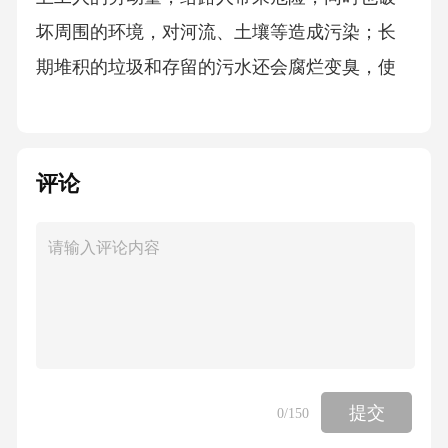
坏周围的环境，对河流、土壤等造成污染；长
期堆积的垃圾和存留的污水还会腐烂变臭，使
其中的致病菌孳生。该资料由书利华教育网【w
ww.ShuLiH】为您整理提供最令人深恶痛绝的生
活陋习
评论
日常生活中，有些人吃东西和饮水、接触不洁
物品后不爱洗手。尽管“饭前便后要洗手”。“病
从口入”的道理人人皆知，但并不是每个人都认
真遵守。洗手是预防呼吸道传染病和食源性传
染病的重要措施。同时，不勤洗澡和不常换
衣，也容易引起皮肤的炎症，降低机体的抵抗
提交
0
/150
力。2、饭前懒洗手该资料由书利华教育网【w