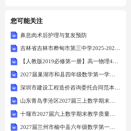
ww.ShuLiH】为您整理提供最令人深恶痛绝的生
活陋习3.大声喧哗、干扰他人许多人在公共汽
您可能关注
车、火车、飞机、医院、餐厅等公共场所，高
鼻息肉术后护理与复发预防
谈阔论、口若悬河，或者大声叫喊别人，根本
吉林省吉林市桦甸市第三中学2025-2026学年第二学期八年级期末英语试题（文字版含答案）
无视他人的反应。这些行为严重地破坏了他人
和谐的工作和生活环境，是一种不尊重他人和
【人教版2019必修第一册】高一物理4自由落体运动（教学设计）教案
不礼貌的行为，也是个人素质修养不高的表
2027届巢湖市和县四年级数学第一学期期末检测模拟试题含解析
现。
深圳市建设工程造价咨询委托合同范本(范本)
该资料由书利华教育网【www.ShuLiH】为您整
山东青岛李沧区2027届三上数学期末复习检测试题含解析
理提供请纪律委员发言，介绍怎样遵守纪律该
十堰市2027届六上数学期末教学质量检测试题含解析
资料由书利华教育网【www.ShuLiH】为您整理
2027届兰州市榆中县六年级数学第一学期期末学业水平测试试题含解析
提供尊敬父母。尊敬老师。尊老爱幼。诚实守