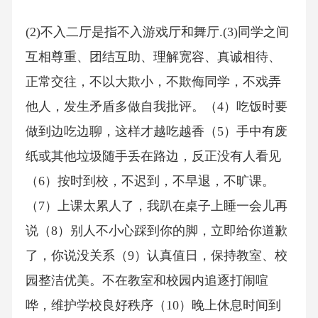
(2)不入二厅是指不入游戏厅和舞厅.(3)同学之间
互相尊重、团结互助、理解宽容、真诚相待、
正常交往，不以大欺小，不欺侮同学，不戏弄
他人，发生矛盾多做自我批评。（4）吃饭时要
做到边吃边聊，这样才越吃越香（5）手中有废
纸或其他垃圾随手丢在路边，反正没有人看见
（6）按时到校，不迟到，不早退，不旷课。
（7）上课太累人了，我趴在桌子上睡一会儿再
说（8）别人不小心踩到你的脚，立即给你道歉
了，你说没关系（9）认真值日，保持教室、校
园整洁优美。不在教室和校园内追逐打闹喧
哗，维护学校良好秩序（10）晚上休息时间到