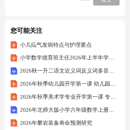
最优的构建策略。在每次构建任务中，智能体
会根据当前的代码状态、构建时间、测试结果
等信息，选择最优的构建选项。通过奖励机
您可能关注
制，模型可学习如何在有限的资源下，最大化
小儿疝气发病特点与护理要点
代码质量与构建效率的平衡。基于强化学习的C
I优化还可用于自动化代码审查。通过分析代码
小学数学德育班主任2026年上半年学科德育渗透总结
的结构和历史提交记录，模型可推荐最优的审
2026秋一升二语文近义词反义词多音字专项练习（含答案）
查策略，帮助开发人员更高效地发觉潜在问
2026年秋季幼儿园开学第一课 幼儿园的一天
题。表格：强化学习在CI优化中的配置建议优
化维度配置建议奖励函数基于代码质量、构建
2026年秋季美术学专业开学第一课 专业社团与学术活动教学设计
时间、测试覆盖率等多因子综合计算智能体类
2026年北师大版小学六年级数学上册课时《分数的加减法》教案
型DQN（深入Q网络）或PPO（策略梯度优化）
2026年攀岩装备寿命预测研究
历史数据大量的代码提交记录、构建日志、测