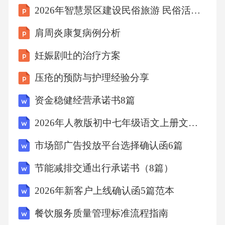
2026年智慧景区建设民俗旅游 民俗活动数字化服务与体验
试结果超参数学习率、折扣因子、摸索率等评
价指标构建成功率、代码缺陷率、测试通过率
肩周炎康复病例分析
通过这种方式，基于强化学习的持续集成优化
妊娠剧吐的治疗方案
能够实现自动化、智能化的CI流程优化，提升
压疮的预防与护理经验分享
软件开发的效率和质量。第三章自然语言处理
在开发协作中的角色3.1AI在代码文档生成中的
资金稳健经营承诺书8篇
应用自然语言处理（NaturalLanguageProcessing,
2026年人教版初中七年级语文上册文言句子翻译卷含答案
NLP）技术在软件开发中扮演着关键角色，尤其
市场部广告投放平台选择确认函6篇
在代码文档生成领域，AI显著提升了开发效率
节能减排交通出行承诺书（8篇）
与协作质量。传统代码文档的编写依赖于开发
人员的经验和时间，而AI驱动的代码文档生成
2026年新客户上线确认函5篇范本
系统能够自动提取代码中的结构、注释、逻辑
餐饮服务质量管理标准流程指南
关系，并将其转化为结构化、可读性强的文