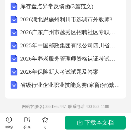
库存盘点异常反馈函(3篇范文)
档。基于深入学习的代码文档生成模型，如基
于Transformer架构的模型，能够理解代码片段
2026湖北恩施州利川市选调市外教师30人考前冲刺密卷附完整答案详解（全优）
的语义并生成相应的文档。例如模型可识别函
2026广东广州市越秀区招聘社区专职工作人员46人考试参考题库及答案详解
数定义、变量声明、类结构，并根据上下文生
2025年中国邮政集团有限公司四川省分公司春季招聘笔试历年参考题库附带答案详解
成相应的注释或说明。这种自动化文档生成不
2026年养老服务管理师资格认证考试试题及答案解析
仅减少了开发人员的重复性工作，还提高了文
档的准确性和一致性。在实际应用中，AI代码
2026年保险新人考试试题及答案
文档生成系统可集成到开发流程中，如在代码
省级行业企业职业技能竞赛(家畜(猪)繁殖员)考试题及答案考试题及答案(日照2025年)
提交时自动生成文档，或在代码审查过程中提
供文档质量反馈。通过机器学习模型的持续训
网站客服QQ:2881952447 联系电话:
400-852-1180
练，系统能够适应不同编程语言和项目结构，
从而实现更广泛的应用场景。3.2聊天促进团队
下载本文档
举报
分享
0