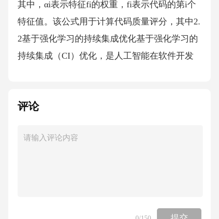
其中，αi表示特征fi的权重，fi表示代码的第i个
特征值。该公式用于计算代码质量评分，其中2.
2基于强化学习的持续集成优化基于强化学习的
持续集成（CI）优化，是人工智能在软件开发
流程中的一项重要应用。这种优化方法通过引
入强化学习算法，使系统能够在不断迭代中自
评论
主调整和优化CI流程，从而提高软件开发的效
率和质量。在持续集成优化中，强化学习算法
作为智能体，通过与环境（如构建系统、测试
环境、代码仓库等）的交互，不断学习最优策
略。该策略可能包括代码的自动化测试、构建
流程的优化、代码审查的智能推荐等。例如一
个强化学习模型可学习如何在不同情况下选择
提交
0
/150