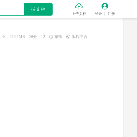


搜文档
上传文档
登录
注册
大小：12.97MB
积分：12
举报
版权申诉

