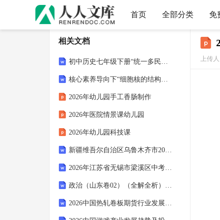
首页
全部分类
免
相关文档
上传人
初中历史七年级下册“统一多民族国家的巩固与发展”单元主题教学教案
核心素养导向下“细胞核的结构与功能”深度学习教学设计-高中一年级生物学必修一《分子与细胞》
2026年幼儿园手工香肠制作
2026年医院情景课幼儿园
2026年幼儿园科技课
新疆维吾尔自治区乌鲁木齐市2026年中考二模历史试题（含答案）
2026年江苏省无锡市梁溪区中考物理一模试卷（含答案）
政治（山东卷02）（全解全析）-2026年高考考前预测卷
2026中国热轧卷板期货行业发展动态与前景预测报告