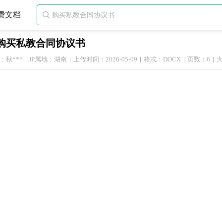
费文档

购买私教合同协议书
：秋***
IP属地：湖南
上传时间：2026-05-09
格式：DOCX
页数：6
大