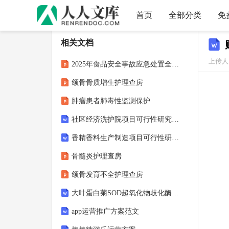
首页
全部分类
免
相关文档
上传人
2025年食品安全事故应急处置全流程培训
颌骨骨质增生护理查房
肿瘤患者肺毒性监测保护
社区经济洗护院项目可行性研究报告
香精香料生产制造项目可行性研究报告
骨髓炎护理查房
颌骨发育不全护理查房
大叶蛋白菊SOD超氧化物歧化酶种植初加工项目可行性研究报告模板拿地备案立项
app运营推广方案范文