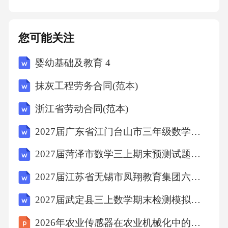
全副社长需协调各部门安全工作，监督安全管
理部门履职情况，对全公司安全生产工作负综
您可能关注
合管理与监督责任。
婴幼基础及教育 4
与部门安全负责人的职责区分部门安全负责人
抹灰工程劳务合同(范本)
负责本部门安全生产主体责任，落实具体安全
浙江省劳动合同(范本)
措施及员工岗位安全管理；安全副社长指导各
2027届广东省江门台山市三年级数学第一学期期末复习检测模拟试题含解析
部门安全负责人制定执行安全计划，监督跨部
2027届菏泽市数学三上期末预测试题含解析
门安全协作，对公司整体安全管理体系运行效
果负责。
2027届江苏省无锡市凤翔教育集团六年级数学第一学期期末统考模拟试题含解析
2027届武定县三上数学期末检测模拟试题含解析
与安全专职管理人员的职责区分安全专职管理
2026年农业传感器在农业机械化中的集成
人员负责安全生产制度执行、现场检查、培训