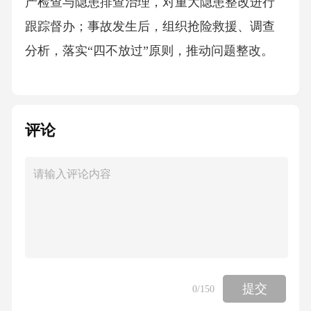
产检查与隐患排查治理，对重大隐患整改进行
跟踪督办；事故发生后，组织抢险救援、调查
分析，落实“四不放过”原则，推动问题整改。
安全副社长与其他安全岗位的职责区分与企业
主要负责人的职责区分企业主要负责人承担安
评论
全生产全面领导责任，负责制定安全生产方针
政策；安全副社长在其领导下，负责安全生产
日常管理、监督制度落实及具体安全措施执
行，是安全生产直接管理的核心执行者。
与安全管理部门负责人的职责区分安全管理部
门负责人专注于本部门内部安全生产管理工
提交
0
/150
作，组织制定制度、开展培训及隐患排查；安