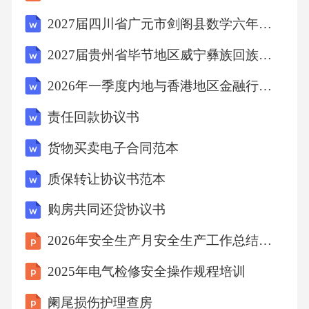
组织等具体事务性工作；安全副社长负责决策
2027届四川省广元市剑阁县数学六年级第一学期期末考试模拟试题含解析
安全生产管理策略，审批安全投入，组织事故
2027届贵州省毕节地区威宁彝族回族苗族自治县数学四上期末检测模拟试题含解析
调查处理，承担安全管理的决策与监督职责。2
2026年一季度内地与香港地区金融行业内部审计相关监管政策与动态
025年新规对安全副社长职责的新要求决策层面
安全协同职责强化2025年新规要求企业配置安
责任回款协议书
全、生产与技术副总职位，安全副社长需在企
货物买卖电子合同范本
业决策层面与生产、技术副总紧密协作，全方
质保转让协议书范本
位考虑安全因素，从根本上减少安全隐患，共
购房共同还贷协议书
同提升企业安全管理水平。专业资格与领导力
双重要求新规明确企业主要负责人和安全管理
2026年安全生产月安全生产工作总结与计划模板
人员需持有相关专业资格证书，安全副社长作
2025年电气检修安全操作规程培训
为安全管理核心力量，不仅需具备专业资格，
阑尾损伤护理查房
还需提升在技术决策支持、安全规范监督等方