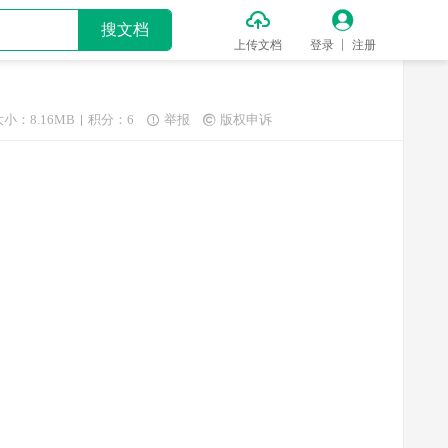


搜文档
上传文档
登录
注册
大小：8.16MB
积分：6
举报
版权申诉

