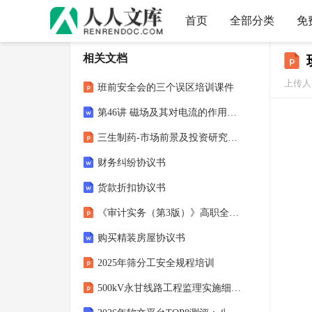
首页
全部分类
免
相关文档
上传人
班前安全会的三个误区培训课件
第46讲 磁场及其对电流的作用（复习讲义）（湖南专用）（学生版）
三生制药-市场前景及投资研究报告-双抗出海创新价值重估第二增长曲线
财务纠纷协议书
货款折扣协议书
《审计实务（第3版）》高职全套教学课件
购买精装房屋协议书
2025年筛分工安全规程培训
500kV永甘线路工程监理实施细则培训