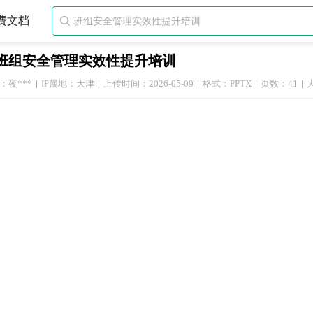
费文档

班组安全管理实效性提升培训
：夜***
IP属地：天津
上传时间：2026-05-09
格式：PPTX
页数：41