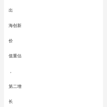
出
海创新
价
值重估
，
第二增
长