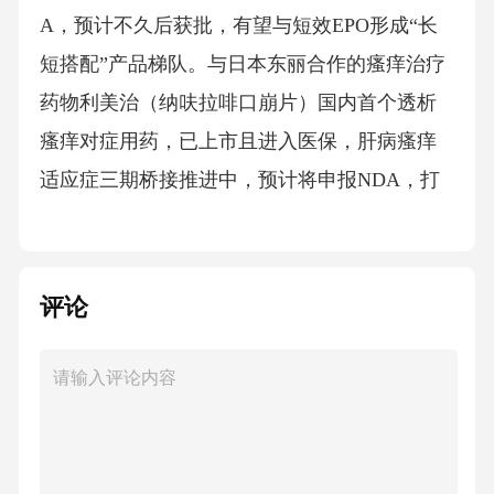
A，预计不久后获批，有望与短效EPO形成“长
短搭配”产品梯队。与日本东丽合作的瘙痒治疗
药物利美治（纳呋拉啡口崩片）国内首个透析
瘙痒对症用药，已上市且进入医保，肝病瘙痒
适应症三期桥接推进中，预计将申报NDA，打
开肝病场景广阔人群。
自身免疫与炎症：608（IL-17A抗体）针对中重
评论
度银屑病已于2026年2月获批，成为公司创新自
免管线率先商业化的品种。613（IL-1β）已申报
NDA，611（IL-4Rα）已申报NDA，610（IL-
5）等多款自免相关抗体已进入三期阶段，覆盖
RA、哮喘、特应性皮炎等高发病种，626（抗B