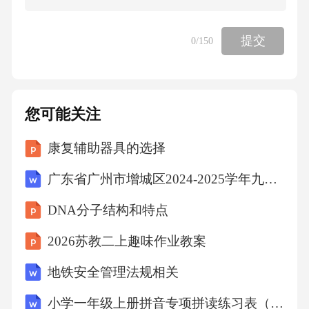
DCA2抗体）已向中美递交SLE和CLE适应症IN
D。
提交
0
/150
毛发/皮肤与代谢：蔓迪泡沫剂型已在2024年1月
获批，被视为推动蔓迪品类持续高增的新一轮
您可能关注
剂型创新。从意大利引进的Winlevi（克拉考特
康复辅助器具的选择
酮乳膏）国内桥接试验已启动，处于三期中，
广东省广州市增城区2024-2025学年九年级上学期期中历史试题（含答案）
切入巨大痤疮市场，有望与蔓迪形成消费皮肤
板块协同。2024年公司引入司美格鲁肽预计202
DNA分子结构和特点
6年获批。2报告摘要
2026苏教二上趣味作业教案
地铁安全管理法规相关
盈利预测：由于707授权辉瑞制药预计将获得14
亿美金的首付款及选择权付款收入，2025年收
小学一年级上册拼音专项拼读练习表（幼小衔接专用）