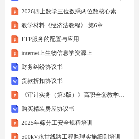
入利润预计将大幅增长，2026年预计将回归正
2026四上数学三位数乘两位数核心素养课件
常经营收入。我们预计2025-2027年公司营收分
教学材料《经济法教程》-第6章
别为196.32/108.54/126.00亿元，同比增长115.5
5%/-44.71%/16.09%；归母净利润分别为113.57/
FTP服务的配置与应用
31.54/34.99亿元，同比增长443.31%/-72.23%/10.
internet上生物信息学资源上
93%，对应PE分别为4.15/14.94/13.47倍。首次覆
财务纠纷协议书
盖，给予“强烈推荐”评级。
货款折扣协议书
风险提示：研发不及预期风险、竞争格局变化
《审计实务（第3版）》高职全套教学课件
风险、行业政策变化风险、市场开拓不及预期
购买精装房屋协议书
风险等。盈利预测(人民币)单位/百万营业总收
2025年筛分工安全规程培训
入(+/-)%2024A91082025E19632115.5511357443.
314.472026E10854-44.7131542027E1260016.0934
500kV永甘线路工程监理实施细则培训