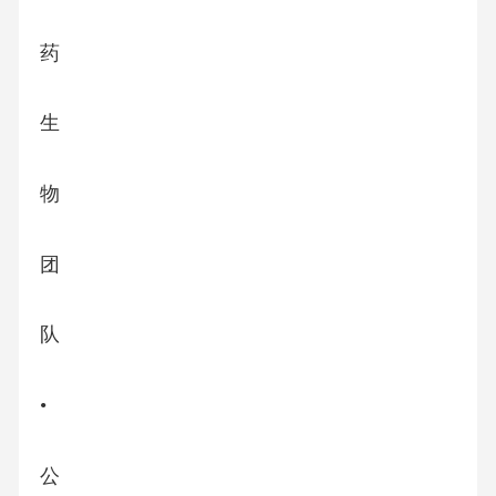
药
生
物
团
队
•
公