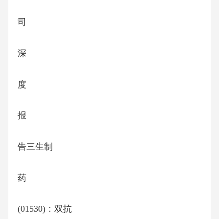
司
深
度
报
告三生制
药
(01530)：双抗