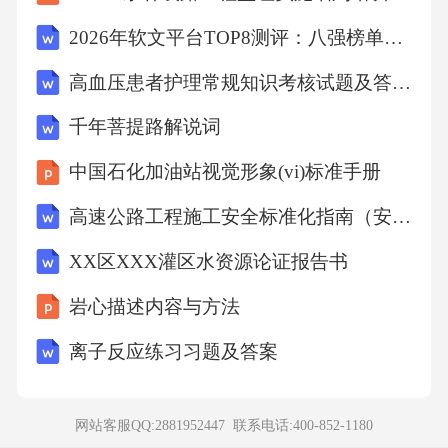
9916.532090归母净利润(+/-)%34.930.86-72.231.2
2026年软文平台TOP8测评：八强榜单深度解析谁能助企业抢占传播高地
410.931.38EPS(元)ROE(%)13.546.2942.324.1510.
高血压患者护理常规知识考核试题及答案解析
5014.941.5710.4213.471.40P/EP/B0.841.763数
据：wind，股价截至日期为2026年3月13日，方
千年菩提路解说词
正证券研究所目录CONTENT1
中国石化加油站视觉形象(vi)标准手册
高速公路工程施工安全标准化指南（安全技术分册）
制药集团向创新药转型，公司进入第二增长曲
线2
XX区XXX灌区水资源论证报告书
岩心描述内容与方法
肿瘤：707超级单品带动价值重估，多个新药研
离子反应练习习题及答案
发中3
蔓迪国际+三生国健：自免及消费医疗业务两翼
网站客服QQ:2881952447 联系电话:
400-852-1180