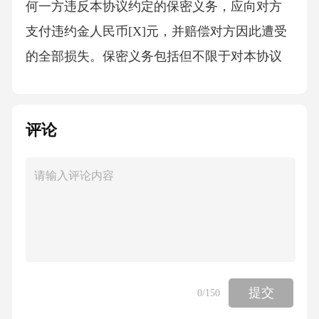
何一方违反本协议约定的保密义务，应向对方
支付违约金人民币[X]元，并赔偿对方因此遭受
的全部损失。保密义务包括但不限于对本协议
内容、派遣员工信息及双方在合作过程中知悉
的商业秘密等予以保密。未经对方书面同意，
评论
不得向任何第三方披露或使用。六、争议解决1.
本协议的签订、履行、解释及争议解决均适用
中华人民共和国法律。2.甲乙双方在履行本协议
过程中如发生争议，应首先通过友好协商解
决；协商不成的，任何一方均有权向有管辖权
的人民法院提起诉讼。七、其他条款1.本协议自
双方签字（或盖章）之日起生效，一式两份，
提交
0
/150
甲乙双方各执一份，具有同等法律效力。2.本协