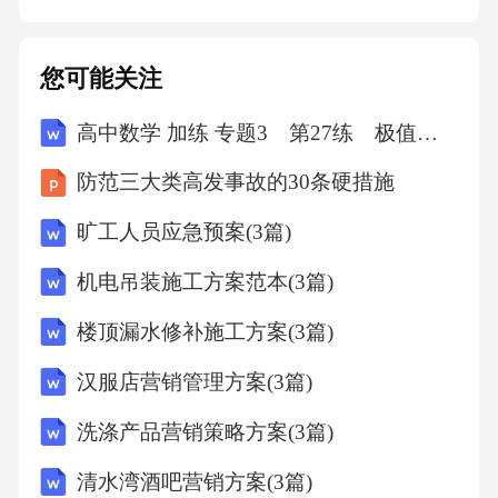
约方还应继续赔偿对方超出部分的损失。八、
争议解决1.本协议的签订、履行、解释及争议解
您可能关注
决均适用中华人民共和国法律。2.双方在本协议
高中数学 加练 专题3 第27练 极值点偏移(一)
履行过程中如发生争议，应首先通过友好协商
解决；协商不成的，任何一方均有权向有管辖
防范三大类高发事故的30条硬措施
权的人民法院提起诉讼。九、其他条款1.本协议
旷工人员应急预案(3篇)
自双方签字（或盖章）之日起生效，一式两
机电吊装施工方案范本(3篇)
份，甲乙双方各执一份，具有同等法律效力。
楼顶漏水修补施工方案(3篇)
汉服店营销管理方案(3篇)
洗涤产品营销策略方案(3篇)
清水湾酒吧营销方案(3篇)