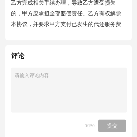
乙方完成相关手续办理，导致乙方遭受损失
的，甲方应承担全部赔偿责任。乙方有权解除
本协议，并要求甲方支付已发生的代还服务费
用及逾期违约金，同时赔偿乙方因甲方违约而
产生的其他经济损失。2.若乙方违反本协议约
评论
定，未按时停止代还服务或泄露甲方信息，导
致甲方遭受损失的，乙方应承担全部赔偿责
任。甲方有权解除本协议，并要求乙方返还已
支付的代还服务费用，同时赔偿甲方因乙方违
约而产生的其他经济损失。3.任何一方违反保密
条款的约定，应向对方支付违约金人民币[X]
元，并赔偿对方因此遭受的全部损失。若违约
提交
0
/150
行为给对方造成的损失超过违约金金额的，违