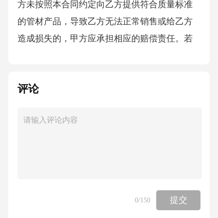
方未按照本合同约定向乙方提供符合质量标准
的管材产品，导致乙方无法正常销售或给乙方
造成损失的，甲方应承担相应的赔偿责任。若
甲方未按照本合同约定支付代理费或货款，每
逾期一日，应按照未支付金额的[X]%向乙方支
评论
付违约金。逾期超过[具体期限，如30日]的，乙
方有权解除本合同，并要求甲方支付已完成销
售对应的代理费及违约金，同时赔偿乙方因此
遭受的损失。2.乙方违约责任若乙方未按照本合
同约定在代理区域内开展销售活动，或擅自超
出代理区域销售，甲方有权要求乙方立即停止
违约行为，并按照乙方超出代理区域销售金额
提交
0
/150
的[X]%向甲方支付违约金。如乙方的违约行为