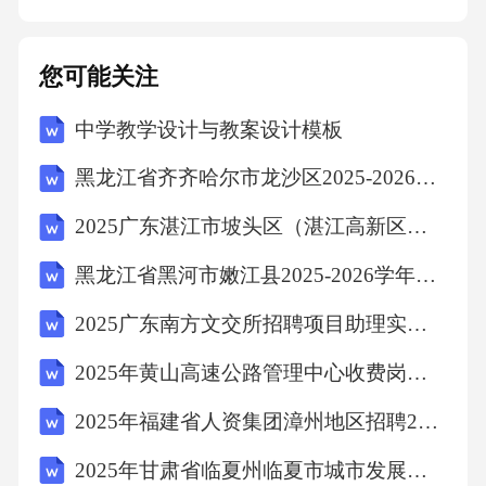
给甲方造成损失的，还应承担赔偿责任。若乙
方未按照本合同约定向甲方汇报销售情况，或
您可能关注
提供虚假销售信息，甲方有权暂停支付代理
中学教学设计与教案设计模板
费，并要求乙方限期改正。如乙方拒不改正或
给甲方造成损失的，甲方有权解除本合同，并
黑龙江省齐齐哈尔市龙沙区2025-2026学年数学三下期中调研试题（含解析）
要求乙方承担相应的违约责任。若乙方擅自以
2025广东湛江市坡头区（湛江高新区）选聘国有企业管理人员5人笔试历年备考题库附带答案详解
甲方名义与第三方签订合同或协议，或从事损
黑龙江省黑河市嫩江县2025-2026学年三下数学期末调研模拟试题（含解析）
害甲方利益的行为，乙方应承担由此给甲方造
成的全部损失，并按照合同金额的[X]%向甲方
2025广东南方文交所招聘项目助理实习生2人笔试历年典型考点题库附带答案详解
支付违约金。若乙方未按照本合同约定履行售
2025年黄山高速公路管理中心收费岗见习人员招聘10人笔试历年典型考点题库附带答案详解
后服务义务，导致客户投诉或纠纷，乙方应负
2025年福建省人资集团漳州地区招聘2人笔试历年备考题库附带答案详解
责妥善处理，并承担因此给甲方造成的损失。
2025年甘肃省临夏州临夏市城市发展投资集团招聘15人笔试历年常考点试题专练附带答案详解
如乙方拒绝处理或处理不当，甲方有权从乙方