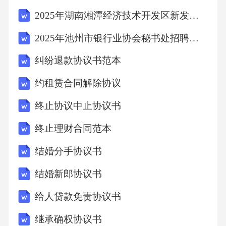
的代理费中扣除相应的费用用于处理纠纷，如
2025年湖南湘潭经济技术开发区新发展有限公司招聘17人笔试历年常考点试题专练附带答案详解
费用不足，乙方应另行补足。若乙方未按照本
2025年池州市银行业协会秘书处招聘笔试历年典型考题及考点剖析附带答案详解2套
合同约定支付货款给甲方，每逾期一日，应按
纠纷退款协议书范本
照未支付金额的[X]%向甲方支付违约金。逾期
超过[具体期限，如30日]的，甲方有权解除本合
约租赁合同解除协议
同，并要求乙方支付已交付产品对应的货款及
终止协议中止协议书
违约金，同时赔偿甲方因此遭受的损失。八、
终止理财合同范本
合同变更与解除1.合同变更本合同的任何变更或
结婚分手协议书
补充需经双方书面协商一致，并签订书面协
议。变更或补充协议作为本合同的组成部分，
结婚新郎协议书
与本合同具有同等法律效力。2.合同解除经双方
给人贷款免责协议书
协商一致，可以解除本合同。若一方严重违反
继承确权协议书
本合同约定，另一方有权解除本合同，并要求