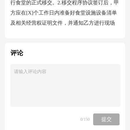
行食堂的正式移交。2.移交程序协议签订后，甲
方应在[X]个工作日内准备好食堂设施设备清单
及相关经营权证明文件，并通知乙方进行现场
查验。乙方在接到甲方通知后，应在[X]个工作
日内组织人员对食堂设施设备进行查验。如发
评论
现设施设备存在问题，应及时向甲方提出书面
异议，甲方应在接到异议后[X]个工作日内进行
整改或协商解决。经双方确认设施设备无问题
后，双方共同签署《食堂设施设备交接清单》
（见附件四），明确设施设备的名称、数量、
规格、型号、状态等信息。同时，甲方应协助
乙方与食材供应商、员工等相关方办理经营权
提交
0
/150
交接手续，确保乙方能够顺利承接食堂运营。