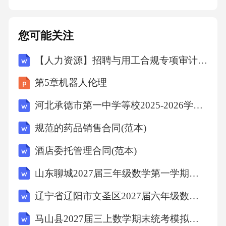
交接手续完成后，双方签署《食堂经营权交接
确认书》（见附件五）。在完成上述交接手续
您可能关注
后，乙方按照本协议约定支付移交款项。五、
【人力资源】招聘与用工合规专项审计计划
违约责任1.甲方违约责任若甲方未按照本协议约
定提供真实资料、协助办理交接手续或移交的
第5章机器人伦理
设施设备存在重大质量问题或安全隐患，导致
河北承德市第一中学等校2025-2026学年高二下学期5月期中生物试题(文字版含答案)
乙方遭受损失的，甲方应承担赔偿责任。赔偿
规范的药品销售合同(范本)
金额按照乙方实际损失计算，包括但不限于直
接经济损失、因纠纷产生的律师费、诉讼费等
酒店委托管理合同(范本)
合理费用。如甲方未在约定时间内完成移交工
山东聊城2027届三年级数学第一学期期末综合测试模拟试题含解析
作或未履行其他约定义务，每逾期一日，应按
辽宁省辽阳市文圣区2027届六年级数学第一学期期末质量检测试题含解析
照移交款项的[X%]向乙方支付违约金。逾期超
马山县2027届三上数学期末统考模拟试题含解析
过[X]日的，乙方有权解除本协议，并要求甲方