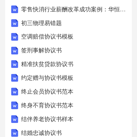
返还已支付款项，同时甲方应按照移交款项的
零售快消行业薪酬改革成功案例：华恒智信破解调薪机会少困局
[X%]向乙方支付违约金。2.乙方违约责任若乙
初三物理易错题
方未按照本协议约定支付移交款项，每逾期一
空调赔偿协议书模板
日，应按照未支付金额的[X%]向甲方支付违约
金。逾期超过[X]日的，甲方有权解除本协议，
签刑事解协议书
并没收乙方已支付的定金，同时乙方应按照移
精准扶贫贷款协议书
交款项的[X%]向甲方支付违约金。如乙方未按
约定赠与协议书模板
照协议约定对食堂设施设备进行妥善保管和使
终止会员协议书范本
用，擅自拆除、改造或损坏设施设备；或未按
照甲方与现有服务单位签订的服务合同约定履
终身不育协议书范本
行餐饮服务义务，导致甲方遭受损失的，乙方
结伴养老协议书样本
应承担赔偿责任。赔偿金额按照甲方实际损失
结婚忠诚协议书
计算，包括但不限于设施设备修复费用、因纠