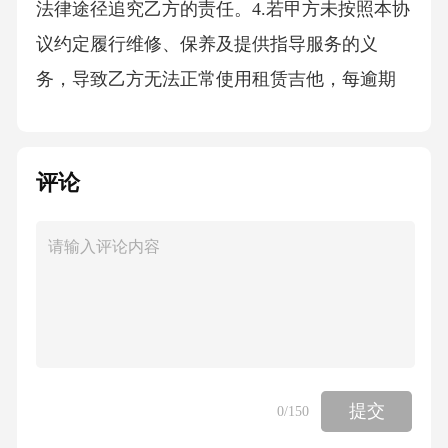
法律途径追究乙方的责任。4.若甲方未按照本协
议约定履行维修、保养及提供指导服务的义
务，导致乙方无法正常使用租赁吉他，每逾期
一日，甲方应按照租金金额的%向乙方支付违约
金。逾期超过日的，乙方有权解除本协议，并
评论
要求甲方退还已支付的租金及押金，同时甲方
应赔偿乙方因此遭受的损失。5.任何一方违反本
协议约定的其他条款，应向对方支付违约金人
民币元整，并赔偿对方因此遭受的损失。八、
争议解决1.本协议的签订、履行、解释及争议解
决均适用中华人民共和国法律。2.双方在履行本
协议过程中如发生争议，应首先通过友好协商
提交
0
/150
解决；协商不成的，任何一方均有权向有管辖