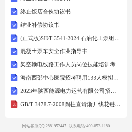
终止饭店合伙协议书
结业补偿协议书
(正式版)SH∕T 3541-2024 石油化工泵组施工及验收规范
混凝土泵车安全作业指导书
架空输电线路工作人员岗位技能培训考试题库含答案
海南西部中心医院招考聘用133人模拟预测试卷共1000练习题含答案解析
2023年陕西能源电力运营有限公司招聘笔试题库及答案解析
GB/T 3478.7-2008圆柱直齿渐开线花键(米制模数齿侧配合)第7部分：37.5°压力角M值和W值
网站客服QQ:2881952447 联系电话:
400-852-1180