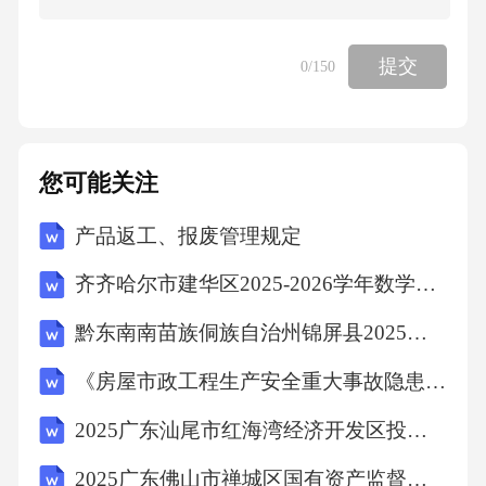
提交
0
/150
您可能关注
产品返工、报废管理规定
齐齐哈尔市建华区2025-2026学年数学四年级下学期期末复习检测试题（含答案）
黔东南南苗族侗族自治州锦屏县2025年数学三年级下学期期末考试模拟试题含答案解析
《房屋市政工程生产安全重大事故隐患判定标准（2024版）》准培训考试题
2025广东汕尾市红海湾经济开发区投资控股有限公司招聘会计岗位拟聘用人员笔试历年难易错考点试卷带答案解析
2025广东佛山市禅城区国有资产监督管理局下属企业招聘1人笔试历年常考点试题专练附带答案详解