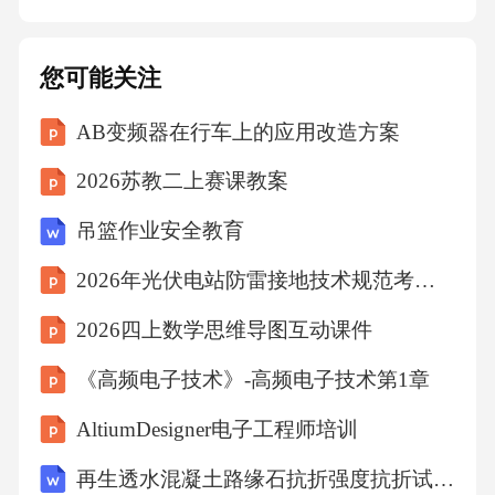
感元素，激发用户内心深处的共鸣，增强用户
对活动的认同感和参与度。注重场景中的细节
您可能关注
设计，如气味、触感等感官体验，提升用户的
AB变频器在行车上的应用改造方案
整体感受。实时互动反馈收集互动环节设计设
置多种互动环节，让用户能够实时参与活动，
2026苏教二上赛课教案
与活动产生深度互动。01反馈渠道建立建立有
吊篮作业安全教育
效的反馈渠道，及时收集用户在活动中的意见
2026年光伏电站防雷接地技术规范考核试卷
和建议，为优化活动提供依据。02数据分析与
调整对收集到的数据进行深入分析，了解用户
2026四上数学思维导图互动课件
需求和偏好，及时调整活动策略。03后续参与
《高频电子技术》-高频电子技术第1章
行为激励设置合理的奖励机制，鼓励用户在活
AltiumDesigner电子工程师培训
动后继续参与相关行为，如分享、评论等。奖
再生透水混凝土路缘石抗折强度抗折试验监理细则
励机制设计社交元素融入持续活动更新将社交