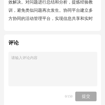
效解决。对问题进行总结和分析，提炼经验教
训，避免类似问题再次发生。协同平台建立多
方协同的活动管理平台，实现信息共享和实时
沟通。协同流程制定多方协同的工作流程和协
作规范，明确各方的职责和协作方式。协同监
评论
控对各方协同情况进行监控和评估，确保协同
工作顺利进行。协同优化根据协同工作实际情
况，不断优化和调整协同流程和机制，提高协
同效率和质量。多方协同调度机制05参与体验
优化路径沉浸式场景氛围营造场景设计细节打
磨情感共鸣通过空间布局、色彩搭配、音乐氛
围等手段，营造出与开放活动主题相契合的沉
提交
0
/150
浸式场景，让用户身临其境。借助场景中的情