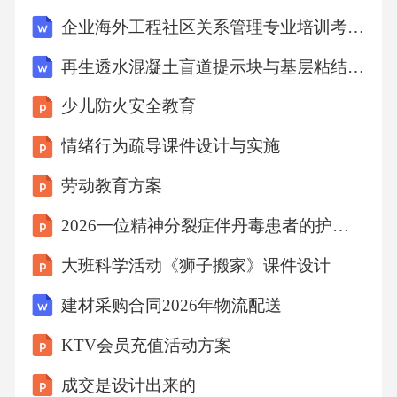
元素融入活动中，让用户能够与他人分享活动
企业海外工程社区关系管理专业培训考核大纲
体验和成果，增强用户的归属感和成就感。不
再生透水混凝土盲道提示块与基层粘结监理细则
断更新活动内容，保持活动的新鲜感和吸引
少儿防火安全教育
力，激励用户持续参与。06全球化活动融合趋
势多元文化交融在保留传统文化精髓的基础
情绪行为疏导课件设计与实施
上，结合现代元素进行创新，让传统文化焕发
劳动教育方案
新的生机。传统文化创新艺术跨界合作艺术领
2026一位精神分裂症伴丹毒患者的护理查房解读
域的跨界合作成为常态，不同艺术形式的融合
大班科学活动《狮子搬家》课件设计
为活动增添更多可能性。全球化背景下，各国
文化元素相互交融，形成独特的文化景观，为
建材采购合同2026年物流配送
活动注入新的创意和灵感。跨文化元素吸收创
KTV会员充值活动方案
新国际资源联动共享规避风险通过国际间的合
成交是设计出来的
作与交流，及时了解各国政策、市场等信息，