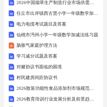
2026中国烟草生产制造行业市场供需分析及投资评估规划分析研究报告
梯间使用及担架患者垂直转移技巧（软担架滑
任丘市出岸镇西古贤小学一年级数学加减法练习题
降），避免踩踏和烟气中毒。地震避险动作固
化通过反复练习“伏地、遮挡、手抓牢”标准动
电力电缆考试题目及答案
作，结合病床下躲避、仪器固定（轮刹锁定）
仙桃市沔州小学一年级数学加减法练习题
及术后患者保护（枕头护头），形成肌肉记
肠胀气家庭护理方法
忆。危化品泄漏避险演练乙醇、甲醛泄漏时的
紧急撤离路线（逆风向上风向转移）、简易防
学习减分试题及答案
护（湿布覆盖口鼻）及污染区隔离（警示带设
对赌协议书面临的困境
置），降低次生伤害风险。排查整治风险隐患0
村民建房间距协议书
4隐患排查方法与标准智能化监测技术部署物联
2026散装功能性食品添加剂市场规范报告
网传感器实时监测医用气体压力、配电室温度
湿度等关键参数，结合AI视频分析系统识别违
2026教育培训行业发展分析及前景趋势与投融资机会研究报告
规操作行为（如未佩戴防护装备进入放射