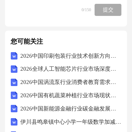
事故批量伤员场景，训练检伤分类（红黄绿标
提交
0
/150
牌使用）、急救资源调配（止血带、呼吸气囊
分配）及信息上报流程，优化应急响应效率。
批量伤员分诊演练在手术室、ICU等关键区域模
您可能关注
拟市电中断，演练UPS电源切换、应急照明启用
2026中国印刷包装行业技术创新方向及市场潜力评估报告
及生命支持设备手动操作，确保无缝衔接供
电。突发停电应急测试模拟持械人员闯入门
2026全球人工智能芯片行业市场深度调研及发展趋势与投资价值评估研究报告
诊，保安组演练盾牌防护、防暴叉制敌，医护
2026中国涡流泵行业消费者教育需求与传播策略报告
组实施患者隐蔽引导（锁闭诊室、关闭灯
2026中国有机蔬菜种植行业市场现状供需分析及投资评估规划分析研究报告
光），强化多角色协同处置能力。防暴恐实战
对抗实战模拟演练01020304逃生避险技能训练
2026中国新能源金融行业碳金融发展现状与投资方向研究报告
高层疏散逃生针对住院楼高层病房，训练消防
伊川县鸣皋镇中心小学一年级数学加减法练习题
通道识别（荧光标识、应急灯指引）、防烟楼