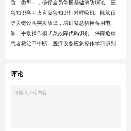
置、类型），确保全员掌握基础消防理论。应
急知识学习火灾应急知识针对呼吸机、除颤仪
等关键设备突发故障，培训紧急切换备用电
源、手动操作模式及故障代码识别，保障危重
患者救治不中断。医疗设备应急操作学习识别
可疑人员特征（如携带危险物品、异常徘
徊）、暴力事件分级响应（疏散、隐蔽、反击
评论
策略）及报警暗语使用，提升非武力处置能
力。反恐防暴应对模拟住院部电路短路引发火
灾，医护分工完成初期灭火（灭火毯覆盖、消
火栓连接）、患者转移（担架使用、轮椅优先
通道）及危化品（氧气瓶）紧急隔离，检验应
急预案可行性。多科室协同火灾演练设定交通