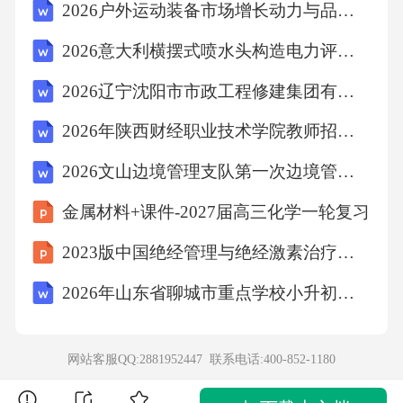
2026户外运动装备市场增长动力与品牌竞争格局研究报告
区），实现风险动态预警。标准化评估工具运
2026意大利横摆式喷水头构造电力评估推介分析研究报告
用PDCA循环设计隐患排查清单，涵盖院感控制
（手卫生依从率）、医疗废物分类（锐器盒使
2026辽宁沈阳市市政工程修建集团有限公司招聘7人笔试模拟试题及答案详解
用规范）等28类医疗专属指标，确保检查项目
2026年陕西财经职业技术学院教师招聘（39人）笔试备考题库及答案详解
可量化、可追溯。多维度巡查机制建立由科室
2026文山边境管理支队第一次边境管控专职辅警招聘（120人）考试备考题库及答案详解
自查、专项检查、院级督查组成的三级巡查体
金属材料+课件-2027届高三化学一轮复习
系，采用《医疗机构消防安全管理指南》和JCI
评审标准作为技术依据，重点核查消防通道畅
2023版中国绝经管理与绝经激素治疗指南解读课件
通性、危化品存储规范性及特种设备维保记
2026年山东省聊城市重点学校小升初入学分班考试语文考试试题及答案
录。030201重点领域风险识别4应急体系薄弱点
3院感防控漏洞2特种设备运行风险1危化品管理
网站客服QQ:2881952447 联系电话:
400-852-1180
风险测试消防喷淋系统启动延迟时间，模拟停