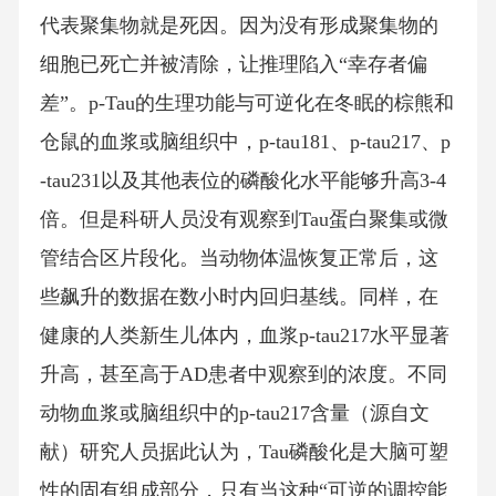
代表聚集物就是死因。因为没有形成聚集物的
细胞已死亡并被清除，让推理陷入“幸存者偏
差”。p-Tau的生理功能与可逆化在冬眠的棕熊和
仓鼠的血浆或脑组织中，p-tau181、p-tau217、p
-tau231以及其他表位的磷酸化水平能够升高3-4
倍。但是科研人员没有观察到Tau蛋白聚集或微
管结合区片段化。当动物体温恢复正常后，这
些飙升的数据在数小时内回归基线。同样，在
健康的人类新生儿体内，血浆p-tau217水平显著
升高，甚至高于AD患者中观察到的浓度。不同
动物血浆或脑组织中的p-tau217含量（源自文
献）研究人员据此认为，Tau磷酸化是大脑可塑
性的固有组成部分，只有当这种“可逆的调控能