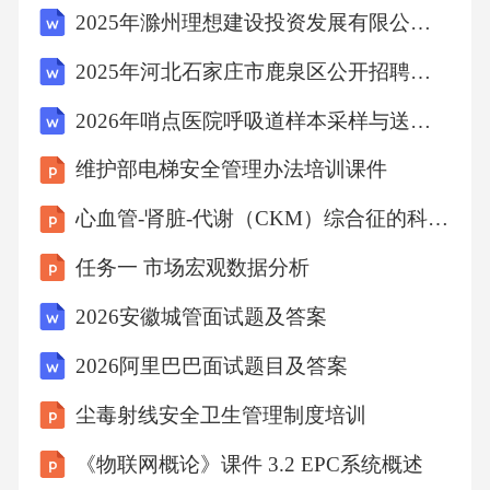
2025年滁州理想建设投资发展有限公司公开招聘2名笔试历年典型考点题库附带答案详解
体与磷酸化特异性抗体联合使用，科研人员可
以在复杂的细胞基质中全面、定量地解析Tau的
2025年河北石家庄市鹿泉区公开招聘企业工作人员10名笔试历年典型考点题库附带答案详解
病理特征。抗体经过严格的应用场景验证，适
2026年哨点医院呼吸道样本采样与送检工作规范模板
用于ELISA、免疫印迹（WB）等多种类型的免
维护部电梯安全管理办法培训课件
疫学实验。【参考文献】1.TimothyDaly,BrunoPI
mbimbo.TauPhosphorylation
心血管-肾脏-代谢（CKM）综合征的科学和临床管理证据
任务一 市场宏观数据分析
2026安徽城管面试题及答案
2026阿里巴巴面试题目及答案
尘毒射线安全卫生管理制度培训
《物联网概论》课件 3.2 EPC系统概述