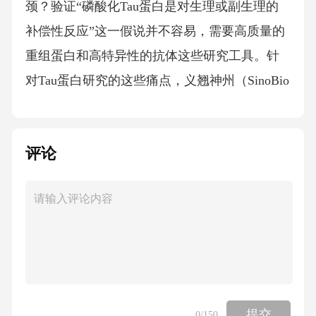
颈？验证“磷酸化Tau蛋白是对生理或副生理的
补偿性反应”这一假说并不容易，需要高质量的
重组蛋白和高特异性的抗体这些研究工具。针
对Tau蛋白研究的这些痛点，义翘神州（SinoBio
logical）自主研发并构建了全面的Tau蛋白科研
场景解决方案。01完整覆盖Tau蛋白科研试剂在
评论
Tau人类大脑中，由MAPT基因编码的Tau蛋白存
在六种主要异构体。Tau蛋白病与3R/4R比例失
调密切相关，这使得它们成为疾病诊断的重要
生物标志物。义翘神州以成熟的大肠杆菌表达
体系为主，成功开发出6种人类Tau蛋白全部异
构体产品。Tau突变体具有作用双重机制，是神
经退行性疾病模型构建、药物开发与临床诊断
提交
0
/150