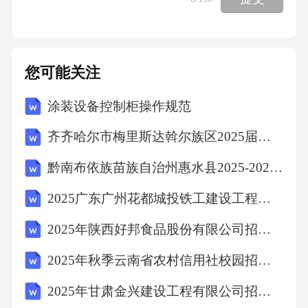
开发的重要工具。比如，P301S突变（货号：T0
8-56GN）增强病理性聚集、种子活性及在神经
元间的传播。P301L（货号：T08-56FN）可削弱
您可能关注
Tau与微管的相互作用，加速神经原纤维缠结。
涂装设备控制柜操作规范
激酶磷酸化的Tau蛋白是研究磷酸化调控机制及
其对神经元影响的重要工具。p-tau217、p-tau18
齐齐哈尔市梅里斯达斡尔族区2025届数学四年级第二学期期中达标测试试题（含答案）
1、p-tau231等已被确立为AD诊断标志物。义翘
黔南布依族苗族自治州惠水县2025-2026学年数学三年级下学期期末联考模拟试题（含答案）
神州已成功开发磷酸化蛋白，欢迎咨询了解。0
2025广东广州花都城投铁工建设工程有限公司招聘广州花都诚锐建设有限公司和广州花都城兴建设有限公司工作人员综合总及背景调查环节人员笔试历年难易错考点试卷带答案解析
2高特异的磷酸化抗体在机制验证与药物筛选实
验中，如何区分“总Tau”与“特定位点磷酸化Tau”
2025年陕西好邦食品股份有限公司招聘（20人）笔试历年备考题库附带答案详解
是科研人员最头疼的难题。义翘神州开发一系
2025年秋季云南省农村信用社校园招聘12人笔试历年典型考题及考点剖析附带答案详解
列高特异性的磷酸化抗体产品矩阵（如靶向p-ta
2025年甘肃金兴建设工程有限公司招聘22人笔试历年典型考点题库附带答案详解
u181、p-tau217、p-tau231等）。通过将总Tau抗