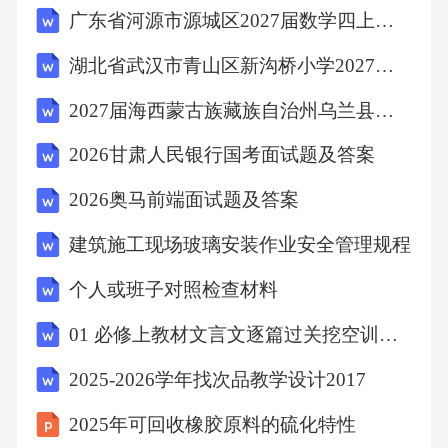
广东省河源市源城区2027届数学四上期末达标检测试题含解析
比特币共识算法在比特币奖励的激励下，会有
湖北省武汉市青山区新沟桥小学2027届六年级数学第一学期期末复习检测模拟试题含解析
很多参与者试图收集新的交易数据制造新的区
块参与者制造新区块的行为这使得区块链的记
2027届海西蒙古族藏族自治州乌兰县数学六年级第一学期期末预测试题含解析
账权去中心化，不被某个特殊个体垄断。2.1.2
2026甘肃人民银行国考面试题及答案
2026奥马前端面试题及答案
比特币共识算法为了使得全体成员迅速达成共
识，我们需要提高制造区块的难度当一个成员
建筑施工现场玻璃安装作业安全管理规程
在某区块A后正在制造一个新的区块B却发现B
个人或班子对照检查材料
后已连有其他区块C时，其他成员已经在C后继
01 必修上教材文言文逐篇过关挖空训练（原卷版）2026版-高中语文文言文逐篇过关挖空训练
续制造区块，此时即使他将B成功制造出来，大
2025-2026学年找次品教学设计2017
多数成员从C往后挖，C比B集中了更多的算
力，从A由B出发的分叉链的长度大概率无法超
2025年可回收橡胶原料的硫化特性