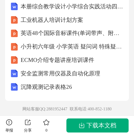
过从A由C出发的分叉链的长度所以他继续制造
本册综合教学设计小学综合实践活动四年级湘科版
只是在浪费精力。2.1.2
工业机器人培训计划方案
比特币共识算法那么理性的成员必然会放弃当
英语48个国际音标课件(单词带声、附有声国际音标图)
前B的制造工作转而从C往后制造区块。由上述
小升初六年级 小学英语 疑问词 特殊疑问句
分析可知，第三条内容的另一个表述是集中全
ECMO介绍专题讲座培训课件
网络算力最高的链为合法链，或者更进一步，
凝聚全网络更高认可度的分叉链为合法链。第
安全监测常用仪器及自动化原理
一条便是为了提高制造区块的难度。由哈希函
沉降观测记录表格26
数的不可逆性知，为了制造出合法的区块，只
得采用穷举的方式，一遍一遍随机试探nonce
网站客服QQ:2881952447 联系电话:
400-852-1180
值，直到整个区块头的哈希值小于给定的阈
下载本文档
值。这个过程由于穷举的空间过于庞大，必须
举报
分享
0