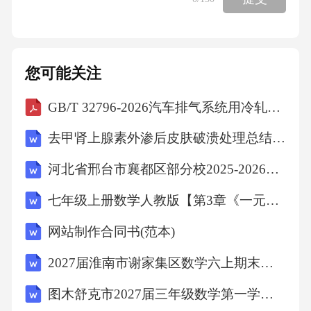
者，将会得到一定数量的比特币奖励。该参与
者需要在制造的区块中写入一条特殊的交易数
据。这条交易数据的输入部分不引用任何之前
您可能关注
的输出数据输出部分为将一定数量的比特币转
账给该参与者指定的账户地址奖励由两部分组
GB/T 32796-2026汽车排气系统用冷轧铁素体不锈钢钢板及钢带
成：第一部分数量固定，每隔210000个区块
去甲肾上腺素外渗后皮肤破溃处理总结2026
（约四年）减半，当前值为12.5。第二部分为这
河北省邢台市襄都区部分校2025-2026学年六年级下学期学程检校道德与法治试题（文字版含答案）
个区块记录的所有交易数据中“多余”的比特币数
量的总和，即交易数据中可能“多余”的比特币将
七年级上册数学人教版【第3章《一元一次方程》章节达标检测】（原卷版）
作为交易费用支付给把这条数据写入区块链的
网站制作合同书(范本)
人。当区块链出现分叉时，最长链（即拥有区
2027届淮南市谢家集区数学六上期末检测试题含解析
块数量最多的链）为合法链，最长链储存的数
图木舒克市2027届三年级数学第一学期期末质量检测模拟试题含解析
据内容被认为是合法内容。2.1.2