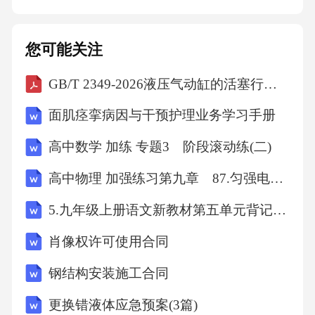
（Disability），E（Exposure），F（Follow-u
p）。院前急救流程中，急救人员应使用标准化
您可能关注
的急救设备，如除颤仪、呼吸机、心电图机
GB/T 2349-2026液压气动缸的活塞行程系列
等，确保急救措施的规范性。院前急救流程需
结合交通状况与患者病情，合理安排转运路
面肌痉挛病因与干预护理业务学习手册
线，避免延误救治。1.2急诊接诊标准急诊接诊
高中数学 加练 专题3 阶段滚动练(二)
需遵循“先救治、后检查”原则，优先处理危及生
高中物理 加强练习第九章 87.匀强电场中电势差与电场强度的关系
命的情况，如大出血、心肺骤停等。根据《急
诊医学》（第7版）中提到，急诊接诊需在10分
5.九年级上册语文新教材第五单元背记手册
钟内完成初步评估，确保患者安全进入急诊
肖像权许可使用合同
室。急诊接诊时，需使用标准化的急救流程，
钢结构安装施工合同
如“黄金120分钟”原则，确保患者在最短时间内
更换错液体应急预案(3篇)
获得救治。急诊接诊需记录患者基本信息、病