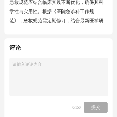
急救规范应结合临床实践不断优化，确保其科
学性与实用性。根据《医院急诊科工作规
范》，急救规范需定期修订，结合最新医学研
究成果与临床经验，确保其始终符合实际救治
需求。第2章院前急救与接诊1.1院前急救流程院
评论
前急救流程遵循“接、送、救、护”四步法，其中
“接”指接诊与初步评估，“送”指将患者转运至医
院，“救”指现场急救措施，“护”指后续监护与转
运。根据《中国急症医学杂志》（2021）研
究，院前急救流程需在15分钟内完成初步评
估，确保患者安全转运。院前急救流程中，急
救人员需按照“ABCDEF”原则进行评估：A（Air
提交
0
/150
way），B（Breathing），C（Circulation），D