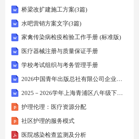
情、治疗措施及转运信息，确保信息完整，便
桥梁改扩建施工方案(3篇)
于后续治疗。急诊接诊需遵循“三查”制度：查患
水吧营销方案文字(3篇)
者、查设备、查流程，确保接诊过程规范、有
家禽传染病检疫检验工作手册 (标准版)
序。1.3院前急救设备配置院前急救设备需配置
标准化、便携式设备，如AED（自动体外除颤
医疗器械注册与质量保证手册
器）、呼吸机、监护仪、止血带等，确保急救
学校考试组织与考务管理手册
措施的及时性。根据《中国急救医学》（202
2026中国青年出版总社有限公司企业社会人员招聘5人笔试题库及答案详解【基础+提升】
0）研究，院前急救设备配置应符合《院前急救
2025－2026学年上海青浦区八年级下学期期末数学试卷及答案
设备配置标准》（GB/T31438-2015），确保设
备性能与急救需求匹配。院前急救设备需定期
护理伦理：医疗资源分配
维护与检查，确保设备处于良好状态，避免因
社区护理的服务模式
设备故障影响急救效率。院前急救设备应配备
医院感染检查监测及分析
专用充电器、备用电池及应急电源，确保在突