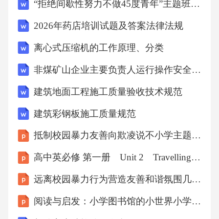
“拒绝间歇性努力不做45度青年”主题班会教案
手术多器官功能衰竭风险休克状态下器官灌注
不足立即启动IABP支持维持灌注压，稳定血流
2026年药店培训试题及答案法律法规
动力学急诊PCI开通前降支植入药物洗脱支架，
离心式压缩机的工作原理、分类
重建血运CCU持续生命支持IABP72小时+CRRT
非煤矿山企业主要负责人运行操作安全操作规程
保护肾功能疑难病例四：青年心肌梗死病因探
寻32岁患者年龄0传统危险因素4h胸痛时长病因
建筑地面工程施工质量验收技术规范
排查流程血管型Ehlers-Danlos综合征罕见的遗传
建筑彩钢板施工质量规范
性结缔组织疾病最终确诊病例概况患者男性，3
抵制校园暴力友善向欺凌说不小学主题班会课件
2岁，突发胸痛4小时，心电图示急性下壁心肌
高中英必修 第一册 Unit 2 Travelling Around
梗死，无传统心血管危险因素诊疗难点青年心
梗病因不明，需排除非动脉粥样硬化性病因冠
远离校园暴力行为营造友善和谐氛围几年级主题班会课件
脉造影示右冠近段自发夹层，处理策略特殊长
阅读与启发：小学图书馆的小世界小学主题班会课件
期预后评估与随访策略制定处理策略冠脉内影