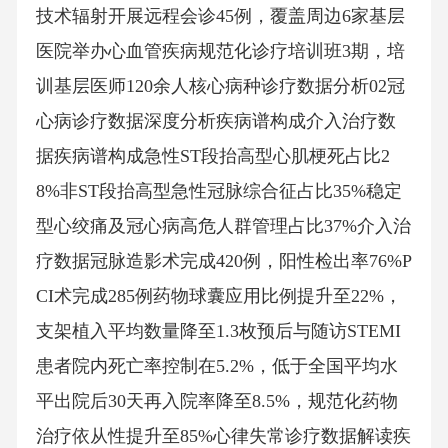
技术辐射开展远程会诊45例，覆盖周边6家基层
医院举办心血管疾病规范化诊疗培训班3期，培
训基层医师120余人核心病种诊疗数据分析02冠
心病诊疗数据深度分析疾病谱构成介入治疗数
据疾病谱构成急性ST段抬高型心肌梗死占比2
8%非ST段抬高型急性冠脉综合征占比35%稳定
型心绞痛及冠心病高危人群管理占比37%介入治
疗数据冠脉造影术完成420例，阳性检出率76%P
CI术完成285例药物球囊应用比例提升至22%，
支架植入平均数量降至1.3枚预后与随访STEMI
患者院内死亡率控制在5.2%，低于全国平均水
平出院后30天再入院率降至8.5%，规范化药物
治疗依从性提升至85%心律失常诊疗数据解读疾