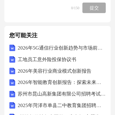
选择抗凝与出血风险平衡，HAS-BLED评分3分
提交
0
/150
药物耐受性差，β受体阻滞剂应用受限处理策略
房颤消融术+左心耳封堵一站式手术术后ARNI
替代ACEI，逐步滴定至靶剂量强化利尿、补
您可能关注
钾、监测肾功能，动态调整药物随访结果术后6
个月维持窦性心律，心功能改善至II级，未再因
2026年5G通信行业创新趋势与市场前景分析报告
心衰住院LVEF35%↑37%术后48%疑难病例三：
工地员工意外险投保协议书
心源性休克急诊介入诊疗难点处理策略转归：
2026年美容行业商业模式创新报告
成功脱机，LVEF恢复至42%，无后遗症。体现
多学科协作与生命支持技术的关键作用70/40mm
2026年智能教育创新报告：探索未来教学模式变革
Hg急性广泛前壁心肌梗死合并心源性休克·55岁
苏州市昆山高新集团有限公司招聘考试真题2025
男性·神志淡漠血流动力学极不稳定介入手术风
2025年菏泽市单县二中教育集团招聘教师笔试真题
险极高机械辅助支持需求需在辅助支持下完成