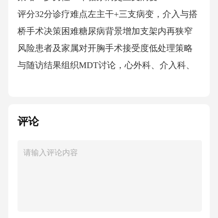
评分32分诊疗难点左主干+三支病变，介入与搭
桥手术决策困难糖尿病背景增加支架内再狭窄
风险患者及家属对开胸手术接受度低处理策略
与随访结果组织MDT讨论，心外科、介入科、
麻醉科共同评估采用IVUS指导下的精准介入策
略，药物球囊联合支架植入术后强化抗血小板
治疗，双抗时程延长至18个月术后6个月复查支
评论
架通畅良好，症状完全缓解，生活质量显著提
升疑难病例二：房颤合并心衰的综合管理病例
概况患者女性，72岁，持续性房颤3年，心功能I
II级，LVEF35%，反复心衰住院72岁诊疗难点房
颤与心衰互为因果，节律控制与室率控制策略