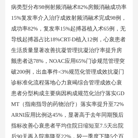
病类型分布98例射频消融术82%房颤消融成功率
15%复发率介入治疗成效射频消融术完成98例，
成功率82%，复发率15%起搏器植入术65例，无
导线起搏器占比18%CRT-D植入12例，心衰患者
生活质量显著改善抗凝管理抗凝治疗率提升房
颤患者达78%，NOAC应用65%门诊规范管理突
破200例，出血事件<3%规范化管理成效抗凝门
诊标准化流程落地心力衰竭综合管理成效心衰
患者分型构成主要病因构成规范化治疗落实GD
MT（指南指导的药物治疗）落实率提升至72%
ARNI应用比例达45%，显著高于去年同期预后
指标改善心衰患者平均住院日缩短至7.5天出院
后90天再入院率降至22%，较一季度下降5个百