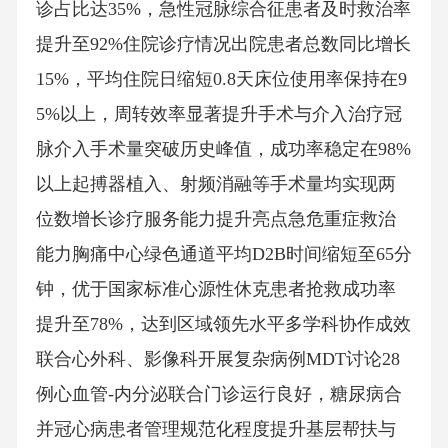
诊占比达35%，急性冠脉综合征患者及时救治率
提升至92%住院诊疗情况出院患者总数同比增长
15%，平均住院日缩短0.8天床位使用率保持在9
5%以上，周转效率显著提升手术与介入治疗冠
脉介入手术量突破历史峰值，成功率稳定在98%
以上起搏器植入、射频消融等手术量均实现两
位数增长诊疗服务能力提升亮点急危重症救治
能力胸痛中心绿色通道平均D2B时间缩短至65分
钟，优于国家标准心源性休克患者抢救成功率
提升至78%，达到区域领先水平多学科协作成效
联合心外科、影像科开展复杂病例MDT讨论28
例心血管-内分泌联合门诊运行良好，糖尿病合
并冠心病患者管理规范化程度提升基层帮扶与