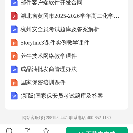
邮件客户端软件开发合同
像学检查OCT明确夹层范围保守治疗策略，抗
凝+抗血小板，避免支架植入系统性筛查结缔组
湖北省黄冈市2025-2026学年高二化学上学期10月试卷平行班
织疾病，确诊血管型Ehlers-Danlos综合征长期管
杭州安全员考试题库及答案解析
理遗传咨询、长期随访、避免剧烈运动，患者
Storyline3课件实例教学课件
恢复良好，未再发心血管事件疑难病例五：肥
养牛技术网络教学课件
厚型梗阻性心肌病综合治疗LVOT压差改善85m
mHg术前静息25mmHg术后3个月↓70.6%压差显
成品油批发商管理办法
著降低28mm室间隔厚度1.8ml无水酒精用量病例
国家保密培训课件
概况患者男性，45岁，肥厚型梗阻性心肌病，
(新版)国家保安员考试题库及答案
静息LVOT压差85mmHg，反复晕厥，药物治疗
效果不佳诊疗难点流出道梗阻严重，猝死风险
网站客服QQ:2881952447 联系电话:
400-852-1180
高室间隔厚度达28mm，消融效果不确定患者对
外科手术有顾虑处理策略术前详细评估，心脏