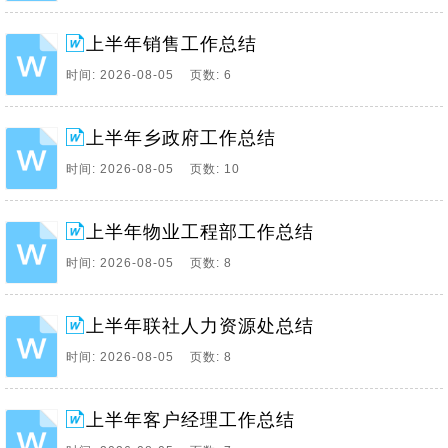
上半年销售工作总结
时间: 2026-08-05 页数: 6
上半年乡政府工作总结
时间: 2026-08-05 页数: 10
上半年物业工程部工作总结
时间: 2026-08-05 页数: 8
上半年联社人力资源处总结
时间: 2026-08-05 页数: 8
上半年客户经理工作总结