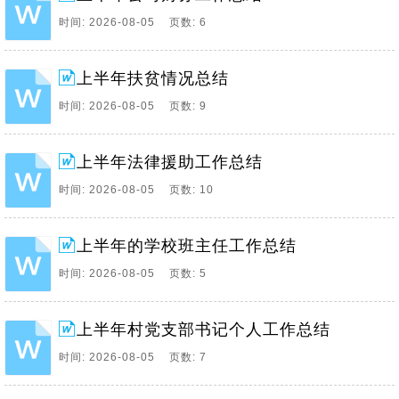
时间: 2026-08-05 页数: 6
上半年扶贫情况总结
时间: 2026-08-05 页数: 9
上半年法律援助工作总结
时间: 2026-08-05 页数: 10
上半年的学校班主任工作总结
时间: 2026-08-05 页数: 5
上半年村党支部书记个人工作总结
时间: 2026-08-05 页数: 7