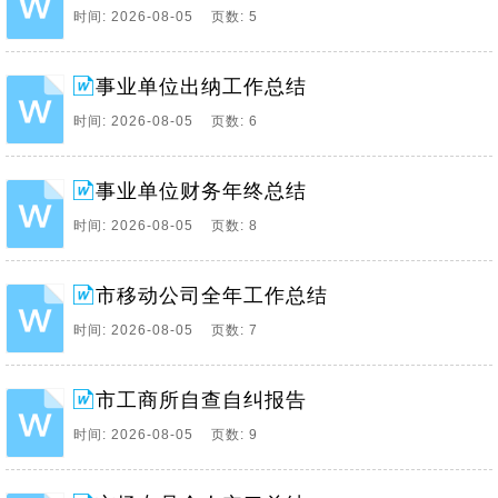
时间: 2026-08-05 页数: 5
事业单位出纳工作总结
时间: 2026-08-05 页数: 6
事业单位财务年终总结
时间: 2026-08-05 页数: 8
市移动公司全年工作总结
时间: 2026-08-05 页数: 7
市工商所自查自纠报告
时间: 2026-08-05 页数: 9