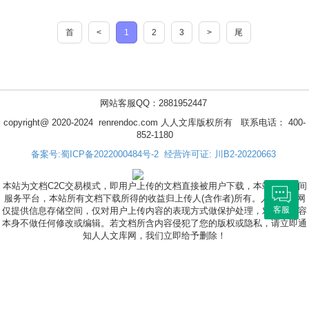
首
<
1
2
3
>
尾
网站客服QQ：2881952447
copyright@ 2020-2024 renrendoc.com 人人文库
版权所有
联系电话：
400-
852-1180
备案号:蜀ICP备2022000484号-2
经营许可证: 川B2-20220663
本站为文档C2C交易模式，即用户上传的文档直接被用户下载，本站只是中间
服务平台，本站所有文档下载所得的收益归上传人(含作者)所有。人人文库网
客服
仅提供信息存储空间，仅对用户上传内容的表现方式做保护处理，对上载内容
本身不做任何修改或编辑。若文档所含内容侵犯了您的版权或隐私，请立即通
知人人文库网，我们立即给予删除！