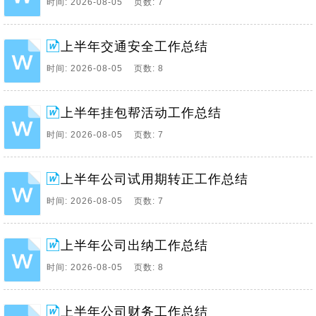
时间: 2026-08-05 页数: 7
上半年交通安全工作总结
时间: 2026-08-05 页数: 8
上半年挂包帮活动工作总结
时间: 2026-08-05 页数: 7
上半年公司试用期转正工作总结
时间: 2026-08-05 页数: 7
上半年公司出纳工作总结
时间: 2026-08-05 页数: 8
上半年公司财务工作总结