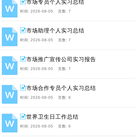
市场专员个人实习总结
时间: 2026-08-05 页数: 7
市场助理个人实习总结
时间: 2026-08-05 页数: 7
市场推广宣传公司实习报告
时间: 2026-08-05 页数: 7
市场合作专员个人实习总结
时间: 2026-08-05 页数: 8
世界卫生日工作总结
时间: 2026-08-05 页数: 6