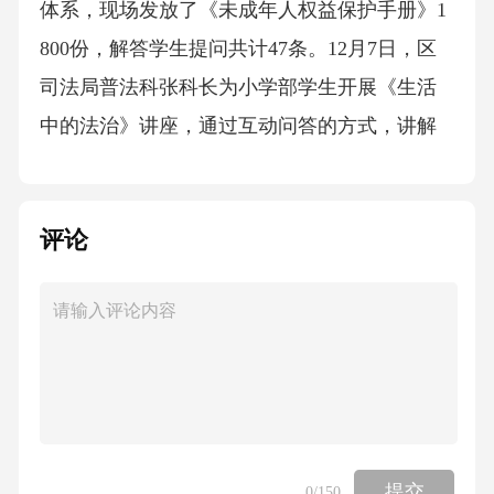
体系，现场发放了《未成年人权益保护手册》1
800份，解答学生提问共计47条。12月7日，区
司法局普法科张科长为小学部学生开展《生活
中的法治》讲座，通过互动问答的方式，讲解
了交通安全、食品安全、消防安全等与日常生
活紧密相关的法律知识，现场累计答对问题的
评论
学生获得了法治主题文具套装作为奖励，活动
氛围热烈。为打破“课堂说教”的局限，本次宣传
月打造了多类沉浸式法治实践活动，让学生在
亲身体验中感知法律的威严与温度。12月4日国
家宪法日当日，学校组织高中部300余名学生开
展“模拟法庭”活动，模拟案件为一起校园欺凌引
发的故意伤害案，学生分别扮演审判长、公诉
提交
0
/150