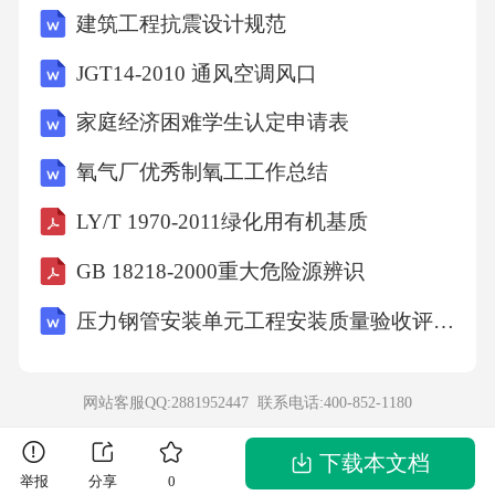
建筑工程抗震设计规范
设“法治每周一讲”专栏，从11月25日至12月10日
累计推送8篇原创法治文章，内容涵盖宪法解
JGT14-2010 通风空调风口
读、未成年人保护法、家庭教育促进法等主
家庭经济困难学生认定申请表
题，每篇文章搭配相关案例与手绘插图，累计
氧气厂优秀制氧工工作总结
阅读量超过8000人次。学校团委发起“法治短视
LY/T 1970-2011绿化用有机基质
频大赛”，面向全体学生征集1-3分钟的法治主题
短视频，累计收到参赛作品112件，其中由高二
GB 18218-2000重大危险源辨识
学生团队拍摄的《如何应对校园欺凌》，通过
压力钢管安装单元工程安装质量验收评定表
情景还原、法律条文解读、专家点评等形式，
详细讲解了遭遇校园欺凌时的应对步骤与证据
网站客服QQ:2881952447 联系电话:
400-852-1180
留存方法，获评本次大赛一等奖，该视频被区
教育局选为全区校园法治宣传优秀作品，在全
下载本文档
举报
分享
0