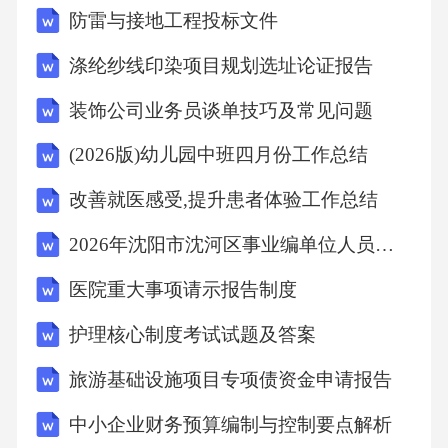
防雷与接地工程投标文件
守环保法”“不轻易相信陌生人遵守未成年人保护
法”等法治元素，最终评选出10个优秀展演班
涤纶纱线印染项目规划选址论证报告
级，其中一年级组的《小红帽新编》被区司法
装饰公司业务员谈单技巧及常见问题
局选为“青少年法治宣传优秀作品”，在全区校园
(2026版)幼儿园中班四月份工作总结
公众号推送展示。初中部组织学生前往区青少
年法治教育基地开展实地研学，24个班级的学
改善就医感受,提升患者体验工作总结
生依次参观了法治宣传展厅、模拟戒毒室、交
2026年沈阳市沈河区事业编单位人员招聘笔试参考题库及答案详解
通安全体验区等场馆，通过VR体验、实物展
医院重大事项请示报告制度
示、讲解员讲解等方式，了解了毒品危害、交
护理核心制度考试试题及答案
通安全、网络诈骗等法治知识，累计研学时长4
小时，参与学生1700余人次。本次宣传月充分
旅游基础设施项目专项债资金申请报告
依托校园新媒体平台拓展法治教育覆盖面，打
中小企业财务预算编制与控制要点解析
造了“线上线下联动”的教育矩阵。学校公众号开