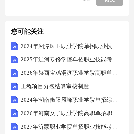
人、辩护人、被告人、被害人、证人等角色，
严格按照刑事诉讼庭审程序完成了开庭、法庭
调查、法庭辩论、被告人最后陈述、合议庭评
您可能关注
议与宣判全部环节，整个庭审过程严谨规范，
2024年湘潭医卫职业学院单招职业技能考试题库附参考答案详解【完整版】
观摩学生全程专注，活动结束后，参与扮演被
告人的学生张某表示：“以前只在电视上看过庭
2025年辽河专修学院单招职业技能考试模拟试卷加答案详解
审，这次亲身参与才真正明白，法律不会因为
2026年陕西宝鸡渭滨职业学院高职单招职业技能考试题库【考点梳理】附答案详解
你是未成年人就网开一面，任何违法行为都要
工程项目分包结算审核制度
付出代价。”本次模拟法庭活动同步通过校园直
播平台向全校师生开放，累计观看人次超过120
2024年湖南衡阳雁峰职业学院单招综合素质考试题库及完整答案详解
0。小学部则开展了“法治童话剧展演”活动，36
2026年河南女子职业学院高职单招职业技能考试模拟试卷含答案详解（新）
个班级的学生自主改编了《龟兔赛跑》《白雪
2027年沂蒙职业学院单招职业技能考试题库及答案详解（典优）
公主》等经典童话，加入了“不随地乱扔垃圾遵