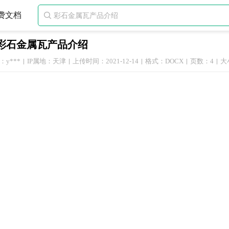
费文档

彩石金属瓦产品介绍
y***
IP属地：天津
上传时间：2021-12-14
格式：DOCX
页数：4
大