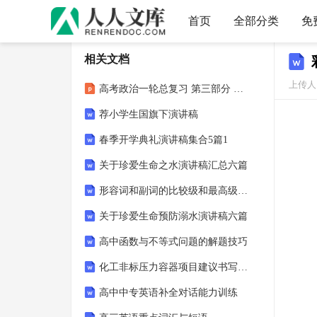
首页
全部分类
免
相关文档
上传人：
高考政治一轮总复习 第三部分 文化生活 第4单元 发展中国特色社会主义文化 第九课 建设社会主义文化强国限时规范特训课件 (1232)
荐小学生国旗下演讲稿
春季开学典礼演讲稿集合5篇1
关于珍爱生命之水演讲稿汇总六篇
形容词和副词的比较级和最高级专项练习
关于珍爱生命预防溺水演讲稿六篇
高中函数与不等式问题的解题技巧
化工非标压力容器项目建议书写作模板
高中中专英语补全对话能力训练