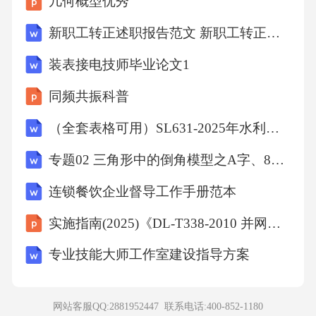
几何概型优秀
新职工转正述职报告范文 新职工转正述职报告
求见年版的
装表接电技师毕业论文1
(8.3,19987.3);
同频共振科普
（全套表格可用）SL631-2025年水利水电工程单元工程施工质量检验表与验收表
更改了试验结果分级的图示说明见表年版的表
专题02 三角形中的倒角模型之A字、8字、燕尾模型的三类综合题型（压轴题专项训练）数学人教版2024八年级上册（解析版）
———(1,19981);
连锁餐饮企业督导工作手册范本
实施指南(2025)《DL-T338-2010 并网运行汽轮机调节系统技术监督导则解读》
增加了试验结果的标识见第章
专业技能大师工作室建设指导方案
———“”(10);
网站客服QQ:2881952447 联系电话:
400-852-1180
增加了精密度见第章