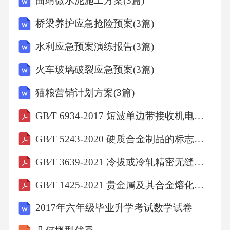
曲靖微水泥施工方案(3篇)
删除了试板的处理及涂装见年版的样板的干燥
桥梁养护应急抢险预案(3篇)
见年版的
水利应急预案演练报告(3篇)
———“”(19986.2)、“”(19986.3);
火车玻璃破裂应急预案(3篇)
猫粮营销计划方案(3篇)
增加了硬质底材和软质底材的例举见例行试验
测试次数的要求见更改了
GB∕T 6934-2017 短波单边带接收机电性能测量方法
GB∕T 5243-2020 硬质合金制品的标志、包装、运输和贮存
———(8.1.4)、(8.1.5),
GB∕T 3639-2021 冷拔或冷轧精密无缝钢管
采用手动法切割涂层的要求见年版的采用电动
GB∕T 1425-2021 贵金属及其合金熔化温度范围的测定 热分析试验方法
驱动刀具切割涂层的要
2017年六年级毕业升学考试数学试卷
“”(8.2,19987.2)、“”