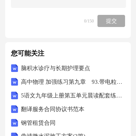
更改了单刃切割刀具示例见图年版的图多刃切
割刀具示例见图年版
提交
0
/150
———“”(1,19981)、“”(2,1998
您可能关注
的图导向和间隔装置示例见图年版的图增加了
电动驱动装置见图
脑积水诊疗与长期护理要点
高中物理 加强练习第九章 93.带电粒子在电场或等效重力场中的圆周运动
1)、“”(4,19982),“”(3);
5语文九年级上册第五单元晨读配套练习学生版
更改了取样见第章年版的第章
翻译服务合同协议书范本
钢管租赁合同
———“”(6,19985);